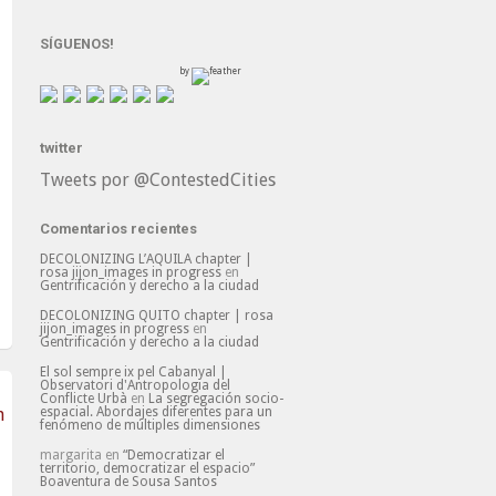
SÍGUENOS!
by
twitter
Tweets por @ContestedCities
Comentarios recientes
DECOLONIZING L’AQUILA chapter |
rosa jijon_images in progress
en
Gentrificación y derecho a la ciudad
DECOLONIZING QUITO chapter | rosa
jijon_images in progress
en
Gentrificación y derecho a la ciudad
El sol sempre ix pel Cabanyal |
Observatori d'Antropologia del
Conflicte Urbà
en
La segregación socio-
espacial. Abordajes diferentes para un
fenómeno de múltiples dimensiones
margarita
en
“Democratizar el
territorio, democratizar el espacio”
Boaventura de Sousa Santos