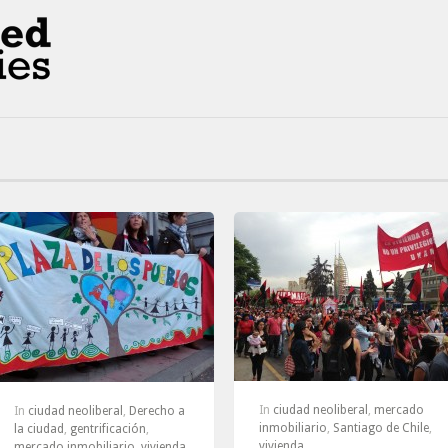
In
ciudad neoliberal
,
mercado
In
ciudad neoliberal
,
Derecho a
inmobiliario
,
Santiago de Chile
,
la ciudad
,
gentrificación
,
vivienda
mercado inmobiliario
,
vivienda