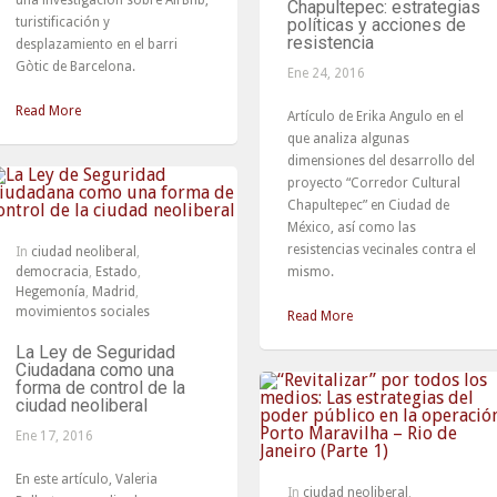
una investigación sobre AirBnb,
Chapultepec: estrategias
turistificación y
políticas y acciones de
resistencia
desplazamiento en el barri
Gòtic de Barcelona.
Ene 24, 2016
Read More
Artículo de Erika Angulo en el
que analiza algunas
dimensiones del desarrollo del
proyecto “Corredor Cultural
Chapultepec” en Ciudad de
México, así como las
resistencias vecinales contra el
In
ciudad neoliberal
,
democracia
,
Estado
,
mismo.
Hegemonía
,
Madrid
,
movimientos sociales
Read More
La Ley de Seguridad
Ciudadana como una
forma de control de la
ciudad neoliberal
Ene 17, 2016
En este artículo, Valeria
In
ciudad neoliberal
,