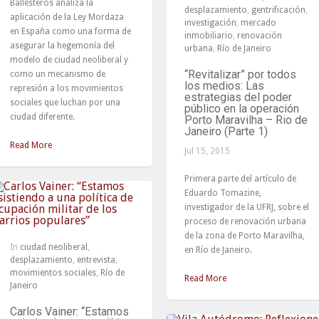
Ballesteros analiza la
desplazamiento
,
gentrificación
,
aplicación de la Ley Mordaza
investigación
,
mercado
en España como una forma de
inmobiliario
,
renovación
asegurar la hegemonía del
urbana
,
Río de Janeiro
modelo de ciudad neoliberal y
“Revitalizar” por todos
como un mecanismo de
los medios: Las
represión a los movimientos
estrategias del poder
sociales que luchan por una
público en la operación
ciudad diferente.
Porto Maravilha – Rio de
Janeiro (Parte 1)
Read More
Jul 15, 2015
Primera parte del artículo de
Eduardo Tomazine,
investigador de la UFRJ, sobre el
proceso de renovación urbana
de la zona de Porto Maravilha,
In
ciudad neoliberal
,
en Río de Janeiro.
desplazamiento
,
entrevista
,
movimientos sociales
,
Río de
Read More
Janeiro
Carlos Vainer: “Estamos