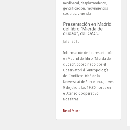
neoliberal
,
desplazamiento
,
gentrificación
,
movimientos
sociales
,
vivienda
Presentación en Madrid
del libro “Mierda de
ciudad”, del OACU
Jul 2, 2015
Información de la presentación
en Madrid del libro “Mierda de
ciudad”, coordinado por el
Observatori d´Antropología
del Conflicte Urbà de la
Universitat de Barcelona. Jueves
9 de julio a las 19:30 horas en
el Ateneo Cooperativo
Nosaltres.
Read More