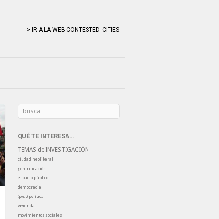
> IR A LA WEB CONTESTED_CITIES
QUÉ TE INTERESA…
TEMAS de INVESTIGACIÓN
ciudad neoliberal
gentrificación
espacio público
democracia
(post) política
vivienda
movimientos sociales