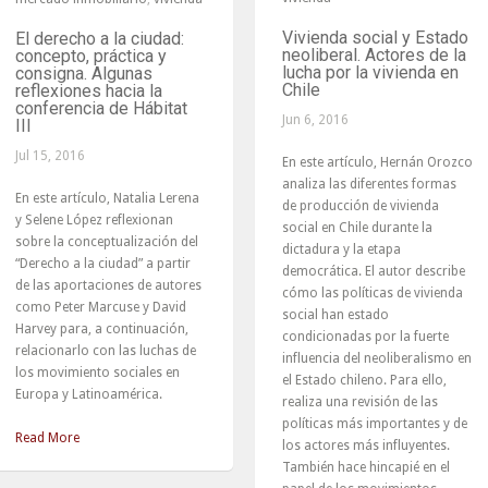
Vivienda social y Estado
El derecho a la ciudad:
neoliberal. Actores de la
concepto, práctica y
lucha por la vivienda en
consigna. Algunas
Chile
reflexiones hacia la
conferencia de Hábitat
Jun 6, 2016
III
Jul 15, 2016
En este artículo, Hernán Orozco
analiza las diferentes formas
En este artículo, Natalia Lerena
de producción de vivienda
y Selene López reflexionan
social en Chile durante la
sobre la conceptualización del
dictadura y la etapa
“Derecho a la ciudad” a partir
democrática. El autor describe
de las aportaciones de autores
cómo las políticas de vivienda
como Peter Marcuse y David
social han estado
Harvey para, a continuación,
condicionadas por la fuerte
relacionarlo con las luchas de
influencia del neoliberalismo en
los movimiento sociales en
el Estado chileno. Para ello,
Europa y Latinoamérica.
realiza una revisión de las
políticas más importantes y de
Read More
los actores más influyentes.
También hace hincapié en el