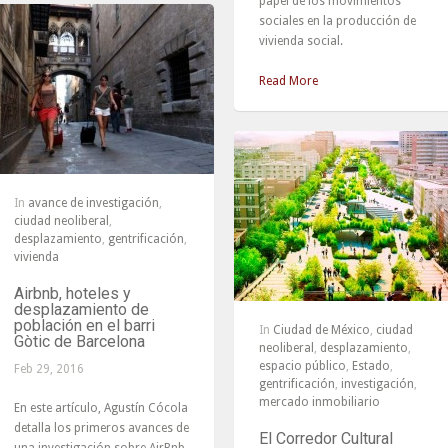
papel de los movimientos
sociales en la producción de
vivienda social.
Read More
In
avance de investigación
,
ciudad neoliberal
,
desplazamiento
,
gentrificación
,
vivienda
Airbnb, hoteles y
desplazamiento de
población en el barri
In
Ciudad de México
,
ciudad
Gòtic de Barcelona
neoliberal
,
desplazamiento
,
espacio público
,
Estado
,
Feb 29, 2016
gentrificación
,
investigación
,
mercado inmobiliario
En este artículo, Agustín Cócola
detalla los primeros avances de
El Corredor Cultural