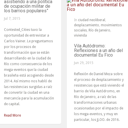
asistiendo a una política
de ocupación militar de
los barrios populares”
Jul 7, 2015
In
ciudad neoliberal
,
desplazamiento
,
movimientos
Contested_Cities tuvo la
sociales
,
Río de Janeiro
,
oportunidad de entrevistar a
vivienda
Carlos Vainer. Le preguntamos
Vila Autódromo:
por los procesos de
Reflexiones a un año del
transformación que se están
documental Eu Fico
desarrollando en la ciudad de
Jun 29, 2015
Río como consecuencia de los
mega-eventos que la ciudad
Reflexión de Daniel Meza sobre
brasileña está acogiendo desde
el proceso de desplazamiento y
2014. Así mismo nos habló de
resistencias que está viviendo el
las resistencias surgidas a raíz
barrio de Vila Autódromo, en
de convertir la ciudad en una
Río de Janeiro, a raíz de las
mercancía para la acumulación
transformaciones urbanas
de capital.
ocasionadas por el impacto de
los mega-eventos, y muy en
Read More
particular, los JJ.OO. de 2016.