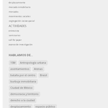
desplazamiento
mercado inmobiliario
mercados
movimientos sociales
segregación socioespacial
ACTIVIDADES
entrevista
seminarios
call for paper
avance de investigación
HABLAMOS DE…
15M
Antropología urbana
asentamientos
Atenas
batalla por el centro
Brasil
burbuja inmobiliaria
Ciudad de México
democracia y territorio
derecho a la ciudad
desplazamiento
espacio público