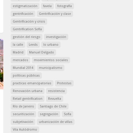
estigmatización
favela
fotografía
gentrificación
Gentrificación y clase
Gentrificación y crisis
Gentrification Sofía
gestión del riesgo
investigación
la calle
Leeds
lo urbano
Madrid
Manuel Delgado
mercados
movimientos sociales
Mundial 2014
municipalismo
políticas públicas
practicas emancipatorias
Protestas
Renovación urbana
resistencia
Retail gentrification
Revuelta
Río de Janeiro
Santiago de Chile
securitización
segregación
Sofía
subjetivación
urbanización de villas
Vila Autódromo