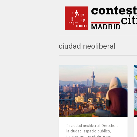
ciudad neoliberal
In
ciudad neoliberal
,
Derecho a
la ciudad
,
espacio público
,
feminismos
,
gentrificación
,