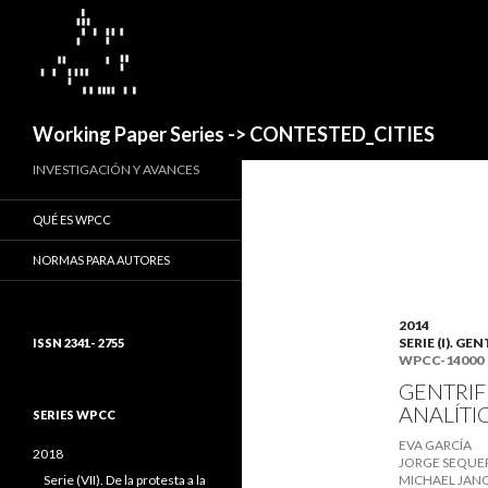
Buscar
Working Paper Series -> CONTESTED_CITIES
INVESTIGACIÓN Y AVANCES
QUÉ ES WPCC
NORMAS PARA AUTORES
2014
SERIE (I). 
ISSN 2341- 2755
WPCC-14000
GENTRIF
ANALÍTI
SERIES WPCC
EVA GARCÍA
2018
JORGE SEQUE
Serie (VII). De la protesta a la
MICHAEL JAN