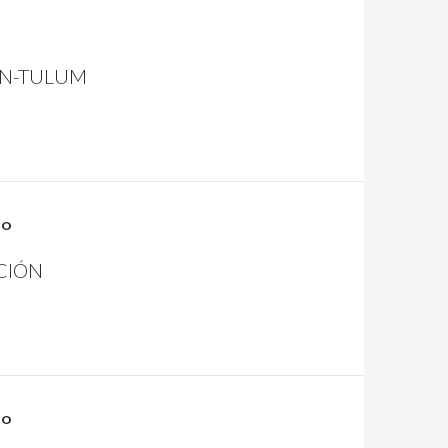
ÚN-TULUM
TO
CIÓN
TO