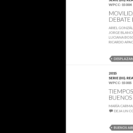
WPCC-15004
MOVILID
DEBATE 
ARIEL GONZÁ
JORGE BLANC
LUCIANA BOS
RICARDO APA
DESPLAZA
2015
SERIE (III)
WPCC-15005
TIEMPOS
BUENOS 
MARÍA CARM
DEJA UN 
BUENOS AIR