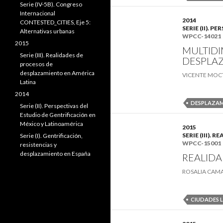
Serie (IV-5B). Congreso
Internacional
2014
CONTESTED_CITIES, Eje 5:
SERIE (II).
Alternativas urbanas
WPCC-14021
2015
MULTIDI
Serie (III). Realidades de
DESPLAZ
procesos de
desplazamiento en América
VICENTE MO
Latina
2014
DESPLAZA
Serie (II). Perspectivas del
Estudio de Gentrificación en
México y Latinoamérica
2015
SERIE (III)
Serie (I). Gentrificación,
WPCC-15001
resistencias y
desplazamiento en España
REALIDA
ROSALIA CAM
CIUDADES 