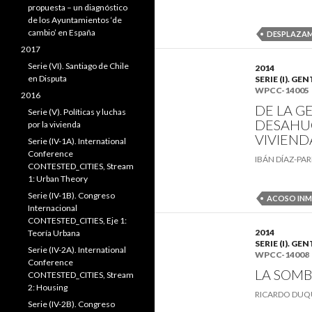
propuesta – un diagnóstico
de los Ayuntamientos ‘de
cambio’ en España
DESPLAZA
2017
Serie (VI). Santiago de Chile
2014
en Disputa
SERIE (I). 
WPCC-14005
2016
DE LA GE
Serie (V). Políticas y luchas
DESAHUC
por la vivienda
VIVIEND
Serie (IV-1A). International
Conference
IBÁN DÍAZ-PA
CONTESTED_CITIES, Stream
1: Urban Theory
Serie (IV-1B). Congreso
ACOSO INM
Internacional
CONTESTED_CITIES, Eje 1:
2014
Teoría Urbana
SERIE (I). 
Serie (IV-2A). International
WPCC-14008
Conference
LA SOMB
CONTESTED_CITIES, Stream
2: Housing
RICARDO DUQ
Serie (IV-2B). Congreso