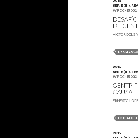
2015
SERIE (III)
WPCC-15002
DESAFÍO
DE GENT
VICTOR DELGA
DESALOJO
2015
SERIE (III)
WPCC-15003
GENTRIF
CAUSAL
ERNESTO LÓP
CIUDADES 
2015
SERIE (III)