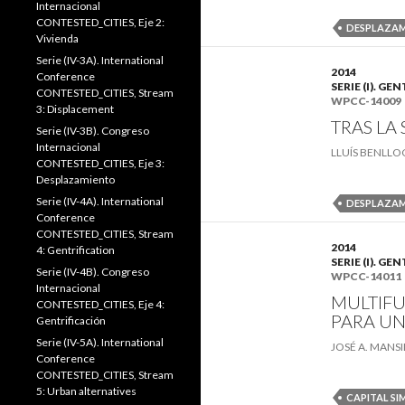
Internacional
CONTESTED_CITIES, Eje 2:
DESPLAZA
Vivienda
Serie (IV-3A). International
2014
Conference
SERIE (I). 
CONTESTED_CITIES, Stream
WPCC-14009
3: Displacement
TRAS LA
Serie (IV-3B). Congreso
Internacional
LLUÍS BENLLO
CONTESTED_CITIES, Eje 3:
Desplazamiento
Serie (IV-4A). International
DESPLAZA
Conference
CONTESTED_CITIES, Stream
2014
4: Gentrification
SERIE (I). 
Serie (IV-4B). Congreso
WPCC-14011
Internacional
MULTIFU
CONTESTED_CITIES, Eje 4:
PARA UN
Gentrificación
Serie (IV-5A). International
JOSÉ A. MANS
Conference
CONTESTED_CITIES, Stream
5: Urban alternatives
CAPITAL S