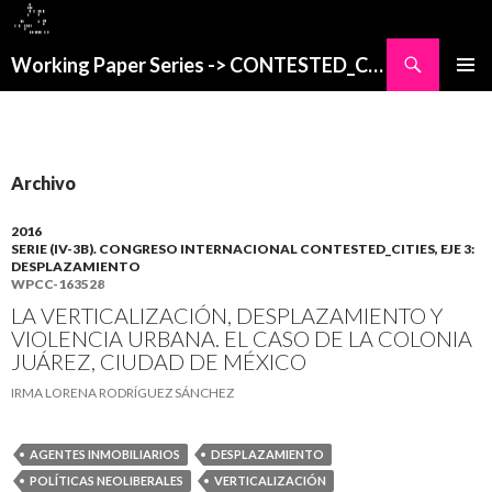
Buscar
Working Paper Series -> CONTESTED_CITIES
SALTAR
MENÚ
AL
PRINCI
CONTENIDO
Archivo
2016
SERIE (IV-3B). CONGRESO INTERNACIONAL CONTESTED_CITIES, EJE 3:
DESPLAZAMIENTO
WPCC-163528
LA VERTICALIZACIÓN, DESPLAZAMIENTO Y
VIOLENCIA URBANA. EL CASO DE LA COLONIA
JUÁREZ, CIUDAD DE MÉXICO
IRMA LORENA RODRÍGUEZ SÁNCHEZ
AGENTES INMOBILIARIOS
DESPLAZAMIENTO
POLÍTICAS NEOLIBERALES
VERTICALIZACIÓN