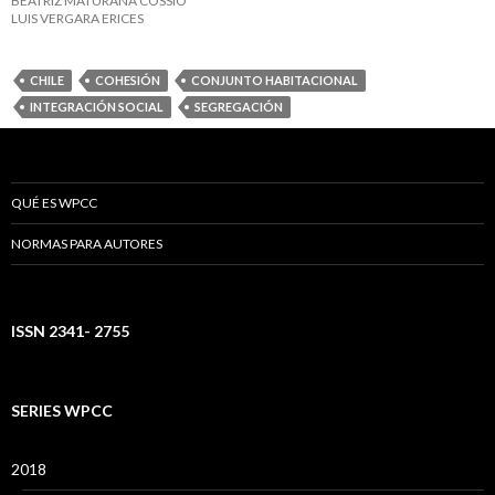
BEATRIZ MATURANA COSSIO
LUIS VERGARA ERICES
CHILE
COHESIÓN
CONJUNTO HABITACIONAL
INTEGRACIÓN SOCIAL
SEGREGACIÓN
QUÉ ES WPCC
NORMAS PARA AUTORES
ISSN 2341- 2755
SERIES WPCC
2018