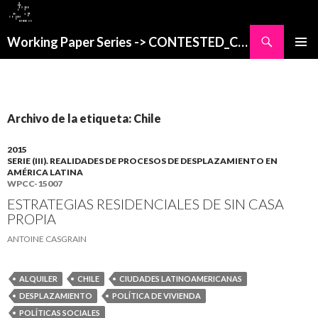
Buscar
Working Paper Series -> CONTESTED_CITIES
SALTAR
MENÚ
AL
PRINCI
CONTENIDO
Archivo de la etiqueta: Chile
2015
SERIE (III). REALIDADES DE PROCESOS DE DESPLAZAMIENTO EN
AMÉRICA LATINA
WPCC-15007
ESTRATEGIAS RESIDENCIALES DE SIN CASA
PROPIA
ANTOINE CASGRAIN
ALQUILER
CHILE
CIUDADES LATINOAMERICANAS
DESPLAZAMIENTO
POLÍTICA DE VIVIENDA
POLÍTICAS SOCIALES