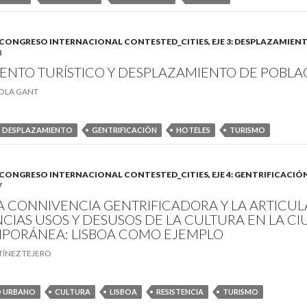
B). CONGRESO INTERNACIONAL CONTESTED_CITIES, EJE 3: DESPLAZAMIEN
4
ENTO TURÍSTICO Y DESPLAZAMIENTO DE POBLA
OLA GANT
DESPLAZAMIENTO
GENTRIFICACIÓN
HOTELES
TURISMO
B). CONGRESO INTERNACIONAL CONTESTED_CITIES, EJE 4: GENTRIFICACIÓ
7
A CONNIVENCIA GENTRIFICADORA Y LA ARTICU
NCIAS USOS Y DESUSOS DE LA CULTURA EN LA C
PORÁNEA: LISBOA COMO EJEMPLO
TÍNEZ TEJERO
O URBANO
CULTURA
LISBOA
RESISTENCIA
TURISMO