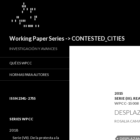
Buscar
Working Paper Series -> CONTESTED_CITIES
INVESTIGACIÓN Y AVANCES
QUÉ ES WPCC
NORMAS PARA AUTORES
2015
SERIE (III)
ISSN 2341- 2755
WPCC-15008
DESPLAZ
SERIES WPCC
ROSALIA CAM
2018
Serie (VII). De la protesta a la
DESPLAZA