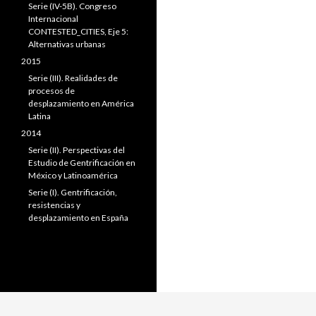
Serie (IV-5B). Congreso
Internacional
CONTESTED_CITIES, Eje 5:
Alternativas urbanas
2015
Serie (III). Realidades de
procesos de
desplazamiento en América
Latina
2014
Serie (II). Perspectivas del
Estudio de Gentrificación en
México y Latinoamérica
Serie (I). Gentrificación,
resistencias y
desplazamiento en España