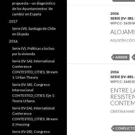
propuesta – un diagnóstico
de los Ayuntamientos ‘de
2016
cambio’ en España
SERIE (IV-3
2017
WPCC-16350
Serie (VI). Santiago de Chile
ALOJAMI
en Disputa
AGUSTÍN CÓC
2016
Serie (V). Políticas y luchas
por la vivienda
AIRBNB
Serie (IV-1A). International
Conference
CONTESTED_CITIES, Stream
2016
SERIE (IV-4
1: Urban Theory
WPCC-16450
Serie (IV-1B). Congreso
ENTRE L
Internacional
RESISTE
CONTESTED_CITIES, Eje 1:
Teoría Urbana
CONTEM
Serie (IV-2A). International
CRISTINA MAR
Conference
CONTESTED_CITIES, Stream
2: Housing
CONFLICT
Serie (IV-2B). Congreso