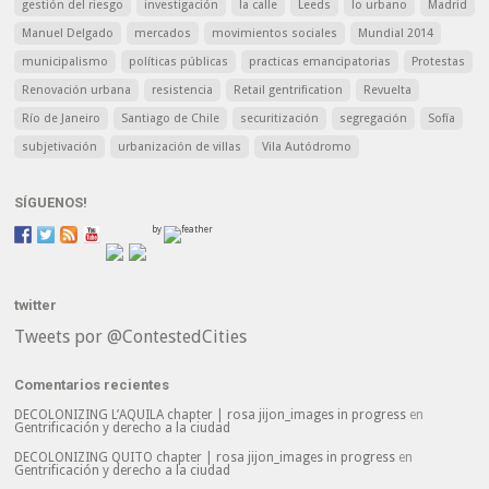
gestión del riesgo
investigación
la calle
Leeds
lo urbano
Madrid
Manuel Delgado
mercados
movimientos sociales
Mundial 2014
municipalismo
políticas públicas
practicas emancipatorias
Protestas
Renovación urbana
resistencia
Retail gentrification
Revuelta
Río de Janeiro
Santiago de Chile
securitización
segregación
Sofía
subjetivación
urbanización de villas
Vila Autódromo
SÍGUENOS!
by
twitter
Tweets por @ContestedCities
Comentarios recientes
DECOLONIZING L’AQUILA chapter | rosa jijon_images in progress
en
Gentrificación y derecho a la ciudad
DECOLONIZING QUITO chapter | rosa jijon_images in progress
en
Gentrificación y derecho a la ciudad