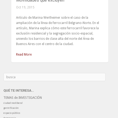
Movilidades que excluyen
Oct 19, 2015
Artículo de Marina Wertheimer sobre el caso de la
ampliación de la línea de ferrocarril Belgrano-Norte. En el
artículo, Marina explica cómo este ferrocarril favorece la
exclusión residencial y la segregación socio-espacial,
uniendo los barrios de clase alta del norte del Área de
Buenos Aires con el centro de la ciudad.
Read More
QUÉ TE INTERESA…
TEMAS de INVESTIGACIÓN
ciudad neoliberal
gentrificación
espacio público
democracia