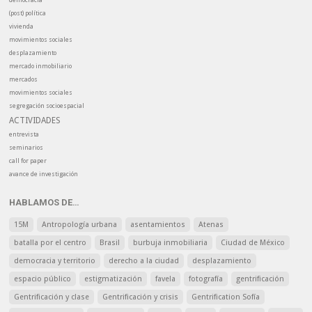
(post) política
vivienda
movimientos sociales
desplazamiento
mercado inmobiliario
mercados
movimientos sociales
segregación socioespacial
ACTIVIDADES
entrevista
seminarios
call for paper
avance de investigación
HABLAMOS DE…
15M
Antropología urbana
asentamientos
Atenas
batalla por el centro
Brasil
burbuja inmobiliaria
Ciudad de México
democracia y territorio
derecho a la ciudad
desplazamiento
espacio público
estigmatización
favela
fotografía
gentrificación
Gentrificación y clase
Gentrificación y crisis
Gentrification Sofía