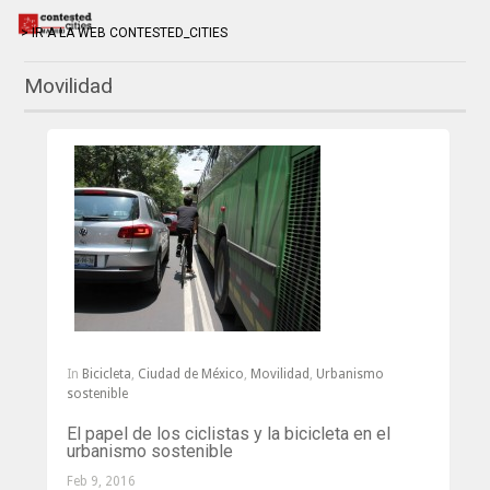
> IR A LA WEB CONTESTED_CITIES
Movilidad
In
Bicicleta
,
Ciudad de México
,
Movilidad
,
Urbanismo
sostenible
El papel de los ciclistas y la bicicleta en el
urbanismo sostenible
Feb 9, 2016