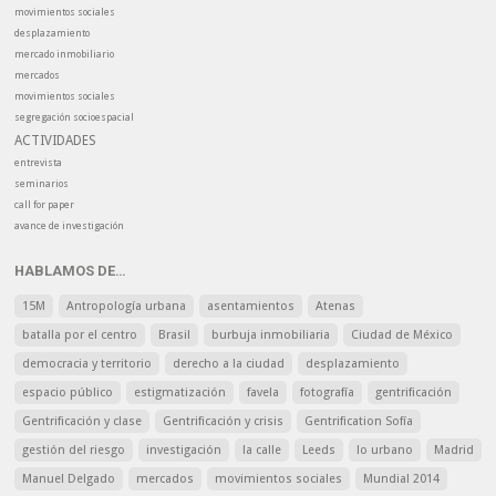
movimientos sociales
desplazamiento
mercado inmobiliario
mercados
movimientos sociales
segregación socioespacial
ACTIVIDADES
entrevista
seminarios
call for paper
avance de investigación
HABLAMOS DE…
15M
Antropología urbana
asentamientos
Atenas
batalla por el centro
Brasil
burbuja inmobiliaria
Ciudad de México
democracia y territorio
derecho a la ciudad
desplazamiento
espacio público
estigmatización
favela
fotografía
gentrificación
Gentrificación y clase
Gentrificación y crisis
Gentrification Sofía
gestión del riesgo
investigación
la calle
Leeds
lo urbano
Madrid
Manuel Delgado
mercados
movimientos sociales
Mundial 2014