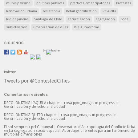
municipalismo
políticas públicas
practicas emancipatorias
Protestas
Renovación urbana
resistencia
Retail gentrification
Revuelta
Río de Janeiro
Santiago de Chile
securitización
segregación
Sofía
subjetivación
urbanización de villas
Vila Autódromo
SÍGUENOS!
by
twitter
Tweets por @ContestedCities
Comentarios recientes
DECOLONIZING L’AQUILA chapter | rosa jijon_images in progress
en
Gentrificación y derecho a la ciudad
DECOLONIZING QUITO chapter | rosa jijon_images in progress
en
Gentrificación y derecho a la ciudad
El sol sempre ix pel Cabanyal | Observatori d'Antropologia del Conflicte Urbà
en
La segregación socio-espacial. Abordajes diferentes para un fenómeno de
múltiples dimensiones