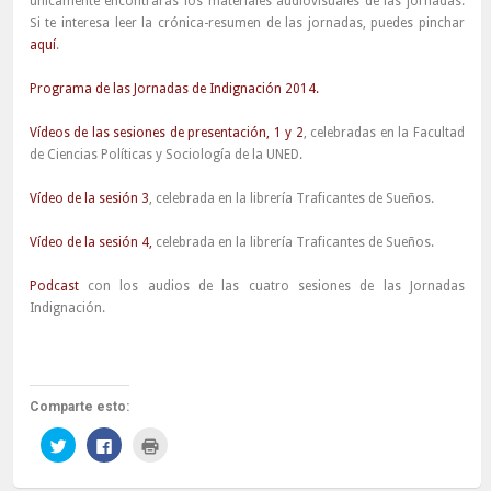
únicamente encontrarás los materiales audiovisuales de las jornadas.
Si te interesa leer la crónica-resumen de las jornadas, puedes pinchar
aquí
.
Programa de las Jornadas de Indignación 2014.
Vídeos de las sesiones de presentación, 1 y 2
, celebradas en la Facultad
de Ciencias Políticas y Sociología de la UNED.
Vídeo de la sesión 3
, celebrada en la librería Traficantes de Sueños.
Vídeo de la sesión 4,
celebrada en la librería Traficantes de Sueños.
Podcast
con los audios de las cuatro sesiones de las Jornadas
Indignación.
Comparte esto:
Haz
Haz
Haz
clic
clic
clic
para
para
para
compartir
compartir
imprimir