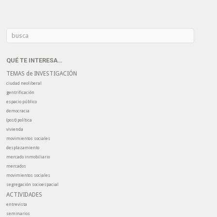
QUÉ TE INTERESA…
TEMAS de INVESTIGACIÓN
ciudad neoliberal
gentrificación
espacio público
democracia
(post) política
vivienda
movimientos sociales
desplazamiento
mercado inmobiliario
mercados
movimientos sociales
segregación socioespacial
ACTIVIDADES
entrevista
seminarios