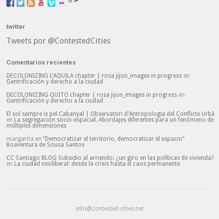
by
twitter
Tweets por @ContestedCities
Comentarios recientes
DECOLONIZING L’AQUILA chapter | rosa jijon_images in progress
en
Gentrificación y derecho a la ciudad
DECOLONIZING QUITO chapter | rosa jijon_images in progress
en
Gentrificación y derecho a la ciudad
El sol sempre ix pel Cabanyal | Observatori d'Antropologia del Conflicte Urbà
en
La segregación socio-espacial. Abordajes diferentes para un fenómeno de
múltiples dimensiones
margarita
en
“Democratizar el territorio, democratizar el espacio”
Boaventura de Sousa Santos
CC Santiago BLOG Subsidio al arriendo: ¿un giro en las políticas de vivienda?
en
La ciudad neoliberal: desde la crisis hasta el caos permanente
info@contested-cities.net