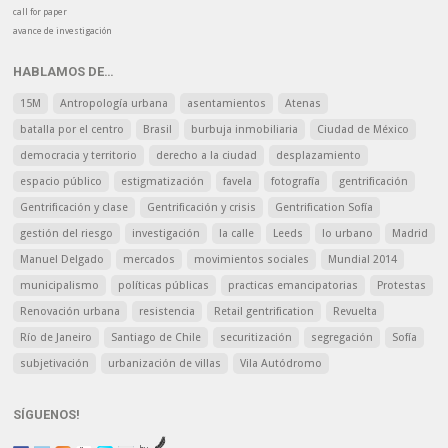
call for paper
avance de investigación
HABLAMOS DE…
15M
Antropología urbana
asentamientos
Atenas
batalla por el centro
Brasil
burbuja inmobiliaria
Ciudad de México
democracia y territorio
derecho a la ciudad
desplazamiento
espacio público
estigmatización
favela
fotografía
gentrificación
Gentrificación y clase
Gentrificación y crisis
Gentrification Sofía
gestión del riesgo
investigación
la calle
Leeds
lo urbano
Madrid
Manuel Delgado
mercados
movimientos sociales
Mundial 2014
municipalismo
políticas públicas
practicas emancipatorias
Protestas
Renovación urbana
resistencia
Retail gentrification
Revuelta
Río de Janeiro
Santiago de Chile
securitización
segregación
Sofía
subjetivación
urbanización de villas
Vila Autódromo
SÍGUENOS!