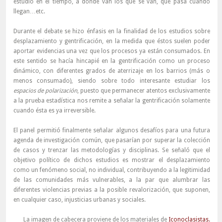
estudio en el tiempo, a dónde van los que se van, qué pasa cuando
llegan…etc.
Durante el debate se hizo énfasis en la finalidad de los estudios sobre
desplazamiento y gentrificación, en la medida que éstos suelen poder
aportar evidencias una vez que los procesos ya están consumados. En
este sentido se hacía hincapié en la gentrificación como un proceso
dinámico, con diferentes grados de aterrizaje en los barrios (más o
menos consumado), siendo sobre todo interesante estudiar los
espacios de polarización
, puesto que permanecer atentos exclusivamente
a la prueba estadística nos remite a señalar la gentrificación solamente
cuando ésta es ya irreversible.
El panel permitió finalmente señalar algunos desafíos para una futura
agenda de investigación común, que pasarían por superar la colección
de casos y trenzar las metodologías y disciplinas. Se señaló que el
objetivo político de dichos estudios es mostrar el desplazamiento
como un fenómeno social, no individual, contribuyendo a la legitimidad
de las comunidades más vulnerables, a la par que alumbrar las
diferentes violencias previas a la posible revalorización, que suponen,
en cualquier caso, injusticias urbanas y sociales.
La imagen de cabecera proviene de los materiales de
Iconoclasistas.