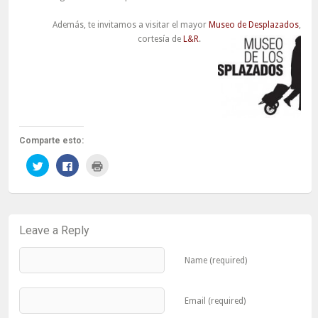
Además, te invitamos a visitar el mayor
Museo de Desplazados
,
cortesía de
L&R
.
Comparte esto:
Haz
Haz
Haz
clic
clic
clic
para
para
para
compartir
compartir
imprimir
en
en
(Se
Twitter
Facebook
abre
(Se
(Se
en
abre
abre
una
Leave a Reply
en
en
ventana
una
una
nueva)
ventana
ventana
nueva)
nueva)
Name (required)
Email (required)