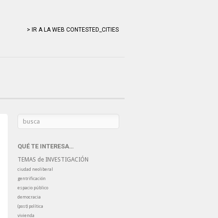
> IR A LA WEB CONTESTED_CITIES
QUÉ TE INTERESA…
TEMAS de INVESTIGACIÓN
ciudad neoliberal
gentrificación
espacio público
democracia
(post) política
vivienda