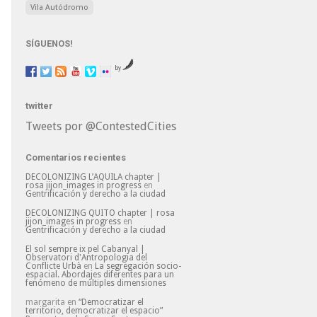
Vila Autódromo
SÍGUENOS!
by
twitter
Tweets por @ContestedCities
Comentarios recientes
DECOLONIZING L’AQUILA chapter |
rosa jijon_images in progress
en
Gentrificación y derecho a la ciudad
DECOLONIZING QUITO chapter | rosa
jijon_images in progress
en
Gentrificación y derecho a la ciudad
El sol sempre ix pel Cabanyal |
Observatori d'Antropologia del
Conflicte Urbà
en
La segregación socio-
espacial. Abordajes diferentes para un
fenómeno de múltiples dimensiones
margarita
en
“Democratizar el
territorio, democratizar el espacio”