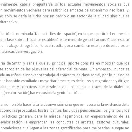
Finalmente, cabría preguntarse si los actuales movimientos sociales que
on movimientos vecinales para resistir los embates del urbanismo neoliberal y,
 no sólo se daría la lucha por un barrio o un sector de la ciudad sino que se
lternativo.
cación denominada “Nunca te fíes del espacio”, en la que a partir del examen de
e clase sobre el cual se estableció el término de gentrificación. Cabe resaltar
e un trabajo etnográfico, lo cual resulta poco común en este tipo de estudios en
 técnicas de investigación.
oría de Smith y señala que su principal aporte consiste en mostrar que los
se apropian de las plusvalías del diferencial de renta. Sin embargo, nunca se
esde un enfoque innovador trabaja el concepto de clase social, por lo que no se
 que han sido estudiados mayoritariamente, es decir, los que gestionan y dirigen
bitantes y colectivos que desde la vida cotidiana, a través de la dialéctica
 (revalorización),hacen posible la gentrificación.
rrio no sólo hace falta la desinversión sino que es necesaria la existencia de la
 como las prostitutas, los traficantes, las viudas pensionistas, los gitanos y los
s prácticas generan, para la mirada hegemónica, un empeoramiento de las
revalorización la emprenden las conductas de artistas, gestores culturales,
rendedores que llegan a las zonas gentrificadas para mejorarlas, aunque no