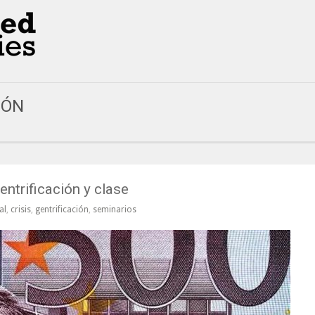
IÓN
Gentrificación y clase
al
,
crisis
,
gentrificación
,
seminarios