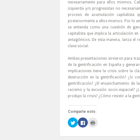
necesariamente para ellos mismos. Ca
izquierda y/o progresistas no necesari
proceso de acumulación capitalista 
posteriormente a ellos mismos. Por lo ante
se entienda como una cuestión de gan
capitalista que implica la articulación 
antagónicos. De esta manera, lanza el 
clase social.
Ambas presentaciones sirvieron para traz
de la gentrificación en España y gener
implicaciones tiene la crisis sobre la cl
destrucción en la gentrificación? ¿Si c
gentrificación? ¿El ensanchamiento de l
racismo y la excusión socio-espacial? ¿L
produjo la crisis? ¿Cómo resistir a la gen
Comparte esto:
Haz
Haz
Haz
clic
clic
clic
para
para
para
compartir
compartir
imprimir
en
en
(Se