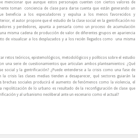
be mencionar que aunque estos personajes cuenten con ciertos valores de
amente toman conciencia de clase para darse cuenta que están generando un
que beneficia a los especuladores y expulsa a los menos favorecidos y
rior, el autor propone que el estudio de la clase social en la gentrificación no
adores y perdedores, apunta a pensarla como un proceso de acumulación
en una misma cadena de producción de valor de diferentes grupos en apariencia
reto de visualizar a los desplazados y a los recién llegados como una misma
ar retos teóricos, epistemológicos, metodológicos y políticos sobre el estudio
aron una serie de cuestionamientos que articulan ambos planteamientos: ¿Qué
ase social y la gentrificación? ¿Puede entenderse a la crisis como una fase de
on la crisis las clases medias tienden a desaparecer, qué sectores guiarán la
as brechas sociales producirá el aumento de fenómenos como la violencia, el
a repolitización de lo urbano es resultado de la reconfiguración de clase que
trificación y al urbanismo neoliberal ante un escenario como el actual?