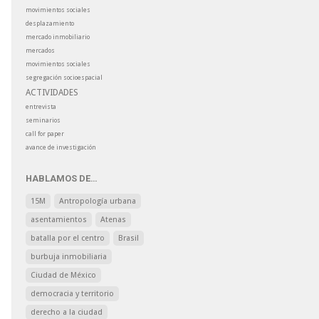
movimientos sociales
desplazamiento
mercado inmobiliario
mercados
movimientos sociales
segregación socioespacial
ACTIVIDADES
entrevista
seminarios
call for paper
avance de investigación
HABLAMOS DE…
15M
Antropología urbana
asentamientos
Atenas
batalla por el centro
Brasil
burbuja inmobiliaria
Ciudad de México
democracia y territorio
derecho a la ciudad