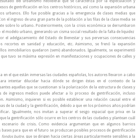
sultado del urbanismo neoliberal que se caracteriza por la especulación y
esos de gentrificación en los centros históricos, así como la expansión urbana
tos urbanos. Ello fue posible gracias a la emergencia de clases medias que
n el ingreso de una gran parte de la población a las filas de la clase media se
ate sobre lo urbano. Posteriormente, con la crisis económica se derrumbaron
có el modelo urbano, generando un cisma social resultado de la falta de liquidez
por el adelgazamiento del Estado de Bienestar y sus perversas consecuencias
s recortes en sanidad y educación, etc. Asimismo, se frenó la expansión
llos inmobiliarios quedaron (semi) abandonados. Igualmente, se experimentó
a que tuvo se máxima expresión en manifestaciones y ocupaciones de calles y
 en el que están inmersas las ciudades españolas, los autores llevaron a cabo
para intentar dilucidar hacia dónde se dirigen éstas en el contexto de la
santes aquellas que se cuestionan si la polarización de la estructura de clases y
es de ingresos medios puede afectar a lo proceso de gentrificación, incluso
. Asimismo, inquieren si es posible establecer una relación causal entre el
as de la ciudad y la gentrificación, debido a que en los próximos años podrían
ificar. Igualmente, nos invitan a superar el sesgo espacial que priva en la
que la gentrificación sólo ocurre en los centros de las ciudades y plantean cuál
ual escenario de crisis. Como evidencia argumentan que en algunos barrios
 bases para que en el futuro se produzcan posibles procesos de gentrificación
o
fondos buitre
, que se dirigen hacia ciertas áreas particularmente sensibles a la