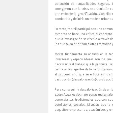
obtención de rentabilidades seguras. 
emergieron con la crisis se articularán c
por ende, de la gentrificación. Con ello
combatiría y definiría un modelo urbano a
En tanto, Morell participó con una comuni
Menorca se hace una crítica al concepto d
que la investigación se efectúo a través d
los que se da prioridad a otros métodos y
Morell fundamenta su análisis en la te
inversores y especuladores son los que 
hace visible el trabajo que la produce. D
centra en los agentes de la gentrificación
el proceso sino que se enfoca en los ha
destrucción (desvalorización)/construcción
Para conseguir la desvalorización de un ba
clase cloaca
, es decir, personas marginales
comerciantes tradicionales que con su
condiciones sociales. Mientras que la 
pequeños empresarios, académicos y emp