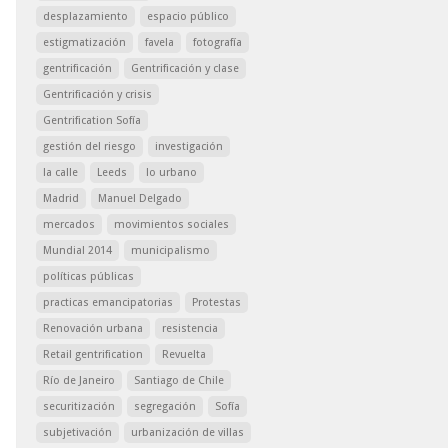
desplazamiento
espacio público
estigmatización
favela
fotografía
gentrificación
Gentrificación y clase
Gentrificación y crisis
Gentrification Sofía
gestión del riesgo
investigación
la calle
Leeds
lo urbano
Madrid
Manuel Delgado
mercados
movimientos sociales
Mundial 2014
municipalismo
políticas públicas
practicas emancipatorias
Protestas
Renovación urbana
resistencia
Retail gentrification
Revuelta
Río de Janeiro
Santiago de Chile
securitización
segregación
Sofía
subjetivación
urbanización de villas