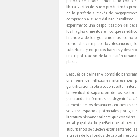
periodo del boom inmobiliario como re
liberalización del suelo produciendo proc
de la periferia a través de megaproyec
compraron el sueño del neoliberalismo. Co
experimentó una despolitización del deb
los frágiles cimientos en los que se edifi
financiera de los gobiernos, así como 
como el desempleo, los desahucios, lo
suburbana y no pocos barrios y desarro
una repolitización de la cuestión urban
plazas.
Después de delinear el complejo panorama
una serie de reflexiones interesantes 
gentrificación. Sobre todo resultan intere
la eventual desaparición de los sector
generando fenómenos de degentrificación
aumento de los desahucios en ciertas zon
volverse espacios potenciales por gentr
literatura hispanoparlante que considera 
es el papel de la periferia en el act
suburbanos se pueden estar sentando las
a través de los fondos de capital riesgo 