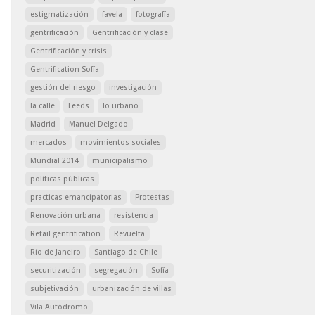
estigmatización
favela
fotografía
gentrificación
Gentrificación y clase
Gentrificación y crisis
Gentrification Sofía
gestión del riesgo
investigación
la calle
Leeds
lo urbano
Madrid
Manuel Delgado
mercados
movimientos sociales
Mundial 2014
municipalismo
políticas públicas
practicas emancipatorias
Protestas
Renovación urbana
resistencia
Retail gentrification
Revuelta
Río de Janeiro
Santiago de Chile
securitización
segregación
Sofía
subjetivación
urbanización de villas
Vila Autódromo