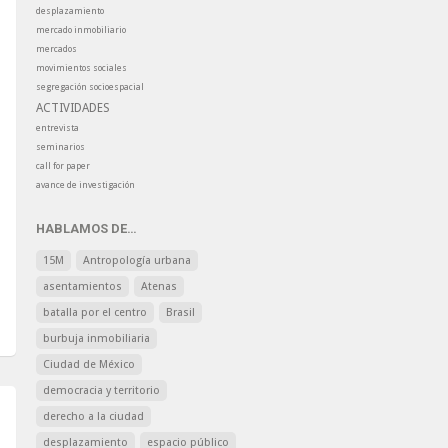
desplazamiento
mercado inmobiliario
mercados
movimientos sociales
segregación socioespacial
ACTIVIDADES
entrevista
seminarios
call for paper
avance de investigación
HABLAMOS DE…
15M
Antropología urbana
asentamientos
Atenas
batalla por el centro
Brasil
burbuja inmobiliaria
Ciudad de México
democracia y territorio
derecho a la ciudad
desplazamiento
espacio público