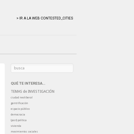
> IR A LA WEB CONTESTED_CITIES
QUÉ TE INTERESA…
TEMAS de INVESTIGACIÓN
ciudad neoliberal
gentrificación
espacio público
democracia
(post) política
vivienda
movimientos sociales