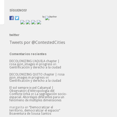
SÍGUENOS!
by
twitter
Tweets por @ContestedCities
Comentarios recientes
DECOLONIZING L’AQUILA chapter |
rosa jijon_images in progress
en
Gentrificación y derecho a la ciudad
DECOLONIZING QUITO chapter | rosa
jijon_images in progress
en
Gentrificación y derecho a la ciudad
El sol sempre ix pel Cabanyal |
Observatori d'Antropologia del
Conflicte Urbà
en
La segregación socio-
espacial. Abordajes diferentes para un
fenómeno de múltiples dimensiones
margarita
en
“Democratizar el
territorio, democratizar el espacio”
Boaventura de Sousa Santos