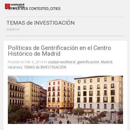
> IR A LA WEB CONTESTED_CITIES
TEMAS de INVESTIGACIÓN
superior
Políticas de Gentrificación en el Centro
Histórico de Madrid
Posted on Feb 4, 2014 in
ciudad neoliberal
,
gentrificación
,
Madrid
,
recursos
,
TEMAS de INVESTIGACIÓN