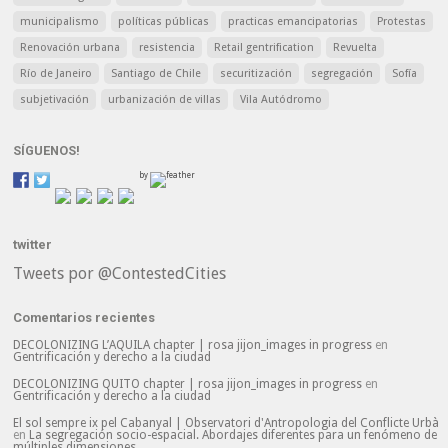
municipalismo
políticas públicas
practicas emancipatorias
Protestas
Renovación urbana
resistencia
Retail gentrification
Revuelta
Río de Janeiro
Santiago de Chile
securitización
segregación
Sofía
subjetivación
urbanización de villas
Vila Autódromo
SÍGUENOS!
by
twitter
Tweets por @ContestedCities
Comentarios recientes
DECOLONIZING L’AQUILA chapter | rosa jijon_images in progress
en
Gentrificación y derecho a la ciudad
DECOLONIZING QUITO chapter | rosa jijon_images in progress
en
Gentrificación y derecho a la ciudad
El sol sempre ix pel Cabanyal | Observatori d'Antropologia del Conflicte Urbà
en
La segregación socio-espacial. Abordajes diferentes para un fenómeno de
múltiples dimensiones