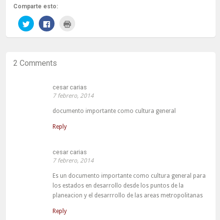
Comparte esto:
Haz
Haz
Haz
clic
clic
clic
para
para
para
compartir
compartir
imprimir
en
en
(Se
Twitter
Facebook
abre
(Se
(Se
en
2 Comments
abre
abre
una
en
en
ventana
una
una
nueva)
ventana
ventana
nueva)
nueva)
cesar carias
7 febrero, 2014
documento importante como cultura general
Reply
cesar carias
7 febrero, 2014
Es un documento importante como cultura general para
los estados en desarrollo desde los puntos de la
planeacion y el desarrrollo de las areas metropolitanas
Reply