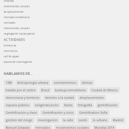
vivienda
movimientos sociales
desplazamiento
mercado inmobiliario
mercados
movimientos sociales
segregación socioespacial
ACTIVIDADES
entrevista
seminarios
call for paper
avance de investigación
HABLAMOS DE…
15M
Antropología urbana
asentamientos
Atenas
batalla por el centro
Brasil
burbuja inmobiliaria
Ciudad de México
democracia y territorio
derecho a la ciudad
desplazamiento
espacio público
estigmatización
favela
fotografía
gentrificación
Gentrificación y clase
Gentrificación y crisis
Gentrification Sofía
gestión del riesgo
investigación
la calle
Leeds
lo urbano
Madrid
Manuel Delgado
mercados
movimientos sociales
Mundial 2014