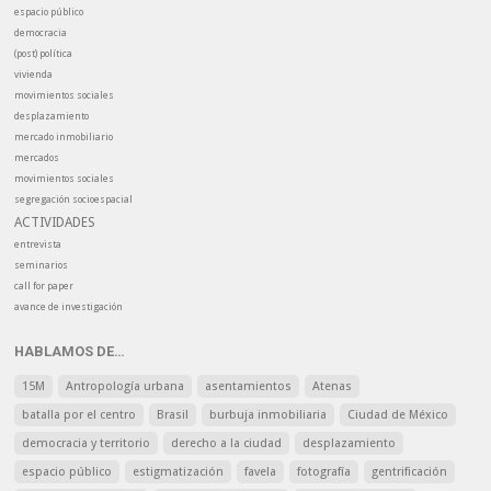
espacio público
democracia
(post) política
vivienda
movimientos sociales
desplazamiento
mercado inmobiliario
mercados
movimientos sociales
segregación socioespacial
ACTIVIDADES
entrevista
seminarios
call for paper
avance de investigación
HABLAMOS DE…
15M
Antropología urbana
asentamientos
Atenas
batalla por el centro
Brasil
burbuja inmobiliaria
Ciudad de México
democracia y territorio
derecho a la ciudad
desplazamiento
espacio público
estigmatización
favela
fotografía
gentrificación