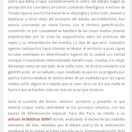
sobre qué debía ocupar verdaderamente el centro del debate. Según su
percepción los conceptos arrastran contenido ideológicos e incluso de
“moda” (que es una forma banal de la ideología) y sobre todo, tienden a
desplazar a otras ideas del escenario del debate, escondiéndolas. Eso
estaría ocurriendo en cierta forma con el término gentrificación,
convertido no por casualidad en bandera de las clases medias jóvenes
empobrecidas por la crisis (la esquizofrenia entre las prácticas del
sujeto y su interpretación del mundo). La idea de que unos malvados
agentes (aunque los haya) intentan arrebatar el territorio a unas capas
sociales asentadas en determinados lugares de la ciudad con ciertas
ventajas comparativas (externalidades beneficiosas, creadas a lo largo
del tiempo tanto en este lado de la orilla como en el otro) convierte a la
gentrificación en un señuelo, cuyo resultado es que no se pregunta por
qué los barrios estaban en declive antes de ser asaltados por las capas
medias (sólo algunos!) e impide que se vean otros en los que nadie se
fijaría y que se hunden cada vez más en su propia miserias.
Sería la cuestión del declive -anterior, posterior y presente- la que
debería ocupar cierta centralidad en los procesos urbanos, con sus
pautas de diferenciación espacial. Para ello Paco se remitía a un
artículo de Matthias BERNT
donde, analizando el declive de las ciudades
alemanas del este, señalaba que el debate acerca de la intervención
neoliberal de la ciudad se había centrado en la ’empresarialización’ de la