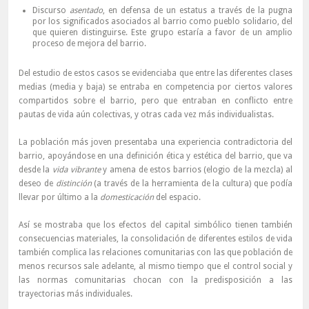
Discurso
asentado
, en defensa de un estatus a través de la pugna
por los significados asociados al barrio como pueblo solidario, del
que quieren distinguirse. Este grupo estaría a favor de un amplio
proceso de mejora del barrio.
Del estudio de estos casos se evidenciaba que entre las diferentes clases
medias (media y baja) se entraba en competencia por ciertos valores
compartidos sobre el barrio, pero que entraban en conflicto entre
pautas de vida aún colectivas, y otras cada vez más individualistas.
La población más joven presentaba una experiencia contradictoria del
barrio, apoyándose en una definición ética y estética del barrio, que va
desde la
vida vibrante
y amena de estos barrios (elogio de la mezcla) al
deseo de
distinción
(a través de la herramienta de la cultura) que podía
llevar por último a la
domesticación
del espacio.
Así se mostraba que los efectos del capital simbólico tienen también
consecuencias materiales, la consolidación de diferentes estilos de vida
también complica las relaciones comunitarias con las que población de
menos recursos sale adelante, al mismo tiempo que el control social y
las normas comunitarias chocan con la predisposición a las
trayectorias más individuales.