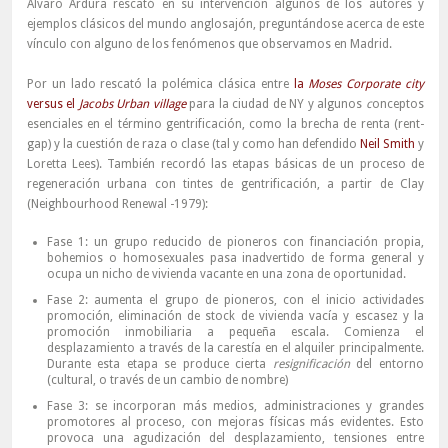
Álvaro Ardura rescató en su intervención algunos de los autores y
ejemplos clásicos del mundo anglosajón, preguntándose acerca de este
vínculo con alguno de los fenómenos que observamos en Madrid.
Por un lado rescató la polémica clásica entre
la
Moses Corporate city
versus el
Jacobs Urban village
para la ciudad de NY y algunos
c
onceptos
esenciales en el término gentrificación, como la brecha de renta (rent-
gap) y la cuestión de raza o clase (tal y como han defendido
Neil Smith
y
Loretta Lees). También recordó las etapas básicas de un proceso de
regeneración urbana con tintes de gentrificación, a partir de Clay
(Neighbourhood Renewal -1979):
Fase 1: un grupo reducido de pioneros con financiación propia,
bohemios o homosexuales pasa inadvertido de forma general y
ocupa un nicho de vivienda vacante en una zona de oportunidad.
Fase 2: aumenta el grupo de pioneros, con el inicio actividades
promoción, eliminación de stock de vivienda vacía y escasez y la
promoción inmobiliaria a pequeña escala. Comienza el
desplazamiento a través de la carestía en el alquiler principalmente.
Durante esta etapa se produce cierta
resignificación
del entorno
(cultural, o través de un cambio de nombre)
Fase 3: se incorporan más medios, administraciones y grandes
promotores al proceso, con mejoras físicas más evidentes. Esto
provoca una agudización del desplazamiento, tensiones entre