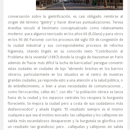
conversación sobre la gentrificación, es casi obligado remitirse al
origen del término “gentry” y hacer diversas puntualizaciones. Teresa
Arenillas vinculó el fenómeno conceptualizado como relativamente
moderno -para algunos teorizado en los años 60 (R.Glass) y para otros
en los 90 (M. Pacione)- con los procesos del siglo XIX de congestión de
la ciudad industrial y sus correspondientes procesos de reforma
higienista, citando Engels en su conocido texto “Contribución al
Problema de la vivienda” (1887) donde la cirugía de Haussman en París
además de “hacer más difícil la lucha de barricadas” persigue convertir
estas ciudades en ciudades de lujo “abriendo brechas en los barrios
obreros, particularmente en los situados en el centro de nuestras
grandes ciudades, ya responda esto a una atención a la salud pública, o
de embellecimiento, o bien a unas necesidades de comunicaciones ,
como ferrocarriles, calles etc.”, con ello ” la población obrera se lanza
fuera de la ciudad y los espacios centrales los recupera la burguesía
floreciente. Se mejora la ciudad pero a costa de sus ciudadanos más
desfavorecidos” y añade Engels: “El resultado siempre es el mismo
cualquiera que sea el motivo evocado: las callejuelas y los callejones sin
salida más escandalosos desaparecen y la burguesía se glorifica con
un resultado tan grandioso; pero….callejuelas y callejones sin salida