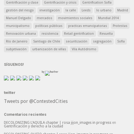
Gentrificación y clase
Gentrificación y crisis
Gentrification Sofía
gestión del riesgo
investigación
la calle
Leeds
lo urbano
Madrid
Manuel Delgado
mercados
movimientos sociales
Mundial 2014
municipalismo
políticas públicas
practicas emancipatorias
Protestas
Renovación urbana
resistencia
Retail gentrification
Revuelta
Río de Janeiro
Santiago de Chile
securitización
segregación
Sofía
subjetivación
urbanización de villas
Vila Autódromo
SÍGUENOS!
by
twitter
Tweets por @ContestedCities
Comentarios recientes
DECOLONIZING L’AQUILA chapter | rosa jijon_images in progress
en
Gentrificación y derecho a la ciudad