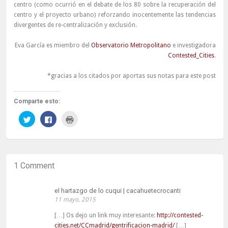
centro (como ocurrió en el debate de los 80 sobre la recuperación del
centro y el proyecto urbano) reforzando inocentemente las tendencias
divergentes de re-centralización y exclusión.
Eva García es miembro del
Observatorio Metropolitano
e investigadora
Contested_Cities
.
*gracias a los citados por aportas sus notas para este post
Comparte esto:
Haz
Haz
Haz
clic
clic
clic
para
para
para
compartir
compartir
imprimir
en
en
(Se
Twitter
Facebook
abre
(Se
(Se
en
abre
abre
una
1 Comment
en
en
ventana
una
una
nueva)
ventana
ventana
nueva)
nueva)
el hartazgo de lo cuqui | cacahuetecrocanti
11 mayo, 2015
[…] Os dejo un link muy interesante:
http://contested-
cities.net/CCmadrid/gentrificacion-madrid/
[…]