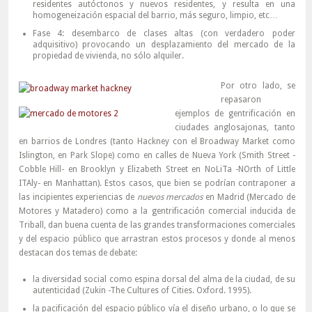
residentes autóctonos y nuevos residentes, y resulta en una
homogeneización espacial del barrio, más seguro, limpio, etc…
Fase 4: desembarco de clases altas (con verdadero poder
adquisitivo) provocando un desplazamiento del mercado de la
propiedad de vivienda, no sólo alquiler.
Por otro lado, se
repasaron
ejemplos de gentrificación en
ciudades anglosajonas, tanto
en barrios de Londres (tanto Hackney con el Broadway Market como
Islington, en Park Slope) como en calles de Nueva York (Smith Street -
Cobble Hill- en Brooklyn y Elizabeth Street en NoLiTa -NOrth of Little
ITAly- en Manhattan). Estos casos, que bien se podrían contraponer a
las incipientes experiencias de
nuevos mercados
en Madrid (Mercado de
Motores y Matadero) como a la gentrificación comercial inducida de
Triball, dan buena cuenta de las grandes transformaciones comerciales
y del espacio público que arrastran estos procesos y donde al menos
destacan dos temas de debate:
la diversidad social como espina dorsal del alma de la ciudad, de su
autenticidad (Zukin -The Cultures of Cities. Oxford. 1995).
la pacificación del espacio público vía el diseño urbano, o lo que se