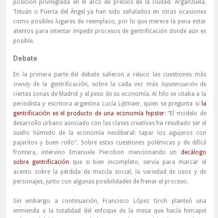
posición privilegiada en el arco de precios de la ciudad. Arganzuela,
Tetuán o Puerta del Ángel ya han sido señalados en otras ocasiones
como posibles lugares de reemplazo, por lo que merece la pena estar
atentos para intentar impedir procesos de gentrificación donde aún es
posible.
Debate
En la primera parte del debate salieron a relucir las cuestiones más
trendy
de la gentrificación, sobre la cada vez más
hipsterización
de
ciertas zonas de Madrid y el peso de su economía. Al hilo se citaba a la
periodista y escritora argentina Lucía Lijtmaer, quien se pregunta si
la
gentrificación es el producto de una economía hipster
: “El modelo de
desarrollo urbano asociado con las clases creativas ha resultado ser el
sueño húmedo de la economía neoliberal: tapar los agujeros con
pajaritos y buen rollo”. Sobre estas cuestiones polémicas y de difícil
frontera, intervino Emanuele Pierobon mencionando un
decálogo
sobre gentrificación
que si bien incompleto, servía para marcar el
acento sobre la pérdida de mezcla social, la variedad de usos y de
personajes, junto con algunas posibilidades de frenar el proceso.
Sin embargo a continuación, Francisco López Groh planteó una
enmienda a la totalidad del enfoque de la mesa que hacía hincapié