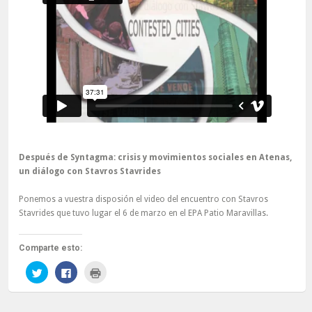
Después de Syntagma: crisis y movimientos sociales en Atenas,
un diálogo con Stavros Stavrides
Ponemos a vuestra disposión el video del encuentro con Stavros
Stavrides que tuvo lugar el 6 de marzo en el EPA Patio Maravillas.
Comparte esto:
Haz
Haz
Haz
clic
clic
clic
para
para
para
compartir
compartir
imprimir
en
en
(Se
Twitter
Facebook
abre