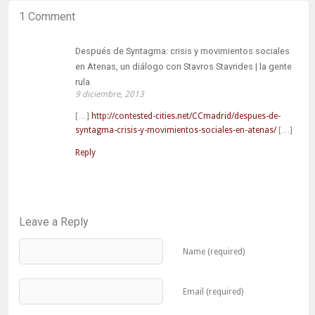
(Se
(Se
en
1 Comment
abre
abre
una
en
en
ventana
una
una
nueva)
ventana
ventana
nueva)
nueva)
Después de Syntagma: crisis y movimientos sociales
en Atenas, un diálogo con Stavros Stavrides | la gente
rula
9 diciembre, 2013
[…]
http://contested-cities.net/CCmadrid/despues-de-
syntagma-crisis-y-movimientos-sociales-en-atenas/
[…]
Reply
Leave a Reply
Name (required)
Email (required)