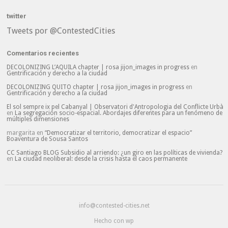
twitter
Tweets por @ContestedCities
Comentarios recientes
DECOLONIZING L’AQUILA chapter | rosa jijon_images in progress
en
Gentrificación y derecho a la ciudad
DECOLONIZING QUITO chapter | rosa jijon_images in progress
en
Gentrificación y derecho a la ciudad
El sol sempre ix pel Cabanyal | Observatori d'Antropologia del Conflicte Urbà
en
La segregación socio-espacial. Abordajes diferentes para un fenómeno de
múltiples dimensiones
margarita
en
“Democratizar el territorio, democratizar el espacio”
Boaventura de Sousa Santos
CC Santiago BLOG Subsidio al arriendo: ¿un giro en las políticas de vivienda?
en
La ciudad neoliberal: desde la crisis hasta el caos permanente
info@contested-cities.net
Hecho con wp