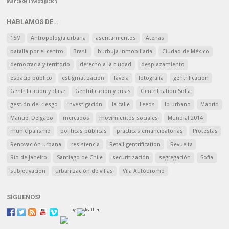
avance de investigación
HABLAMOS DE…
15M
Antropología urbana
asentamientos
Atenas
batalla por el centro
Brasil
burbuja inmobiliaria
Ciudad de México
democracia y territorio
derecho a la ciudad
desplazamiento
espacio público
estigmatización
favela
fotografía
gentrificación
Gentrificación y clase
Gentrificación y crisis
Gentrification Sofía
gestión del riesgo
investigación
la calle
Leeds
lo urbano
Madrid
Manuel Delgado
mercados
movimientos sociales
Mundial 2014
municipalismo
políticas públicas
practicas emancipatorias
Protestas
Renovación urbana
resistencia
Retail gentrification
Revuelta
Río de Janeiro
Santiago de Chile
securitización
segregación
Sofía
subjetivación
urbanización de villas
Vila Autódromo
SÍGUENOS!
by