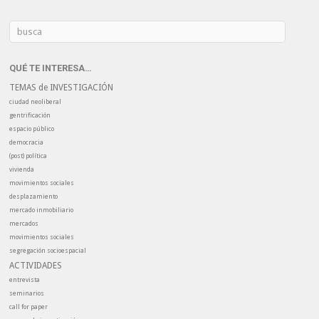
QUÉ TE INTERESA…
TEMAS de INVESTIGACIÓN
ciudad neoliberal
gentrificación
espacio público
democracia
(post) política
vivienda
movimientos sociales
desplazamiento
mercado inmobiliario
mercados
movimientos sociales
segregación socioespacial
ACTIVIDADES
entrevista
seminarios
call for paper