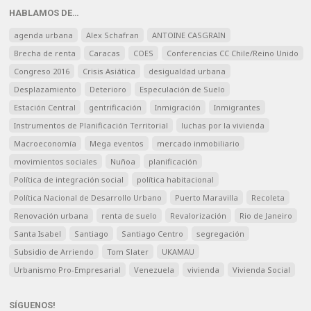
HABLAMOS DE…
agenda urbana
Alex Schafran
ANTOINE CASGRAIN
Brecha de renta
Caracas
COES
Conferencias CC Chile/Reino Unido
Congreso 2016
Crisis Asiática
desigualdad urbana
Desplazamiento
Deterioro
Especulación de Suelo
Estación Central
gentrificación
Inmigración
Inmigrantes
Instrumentos de Planificación Territorial
luchas por la vivienda
Macroeconomía
Mega eventos
mercado inmobiliario
movimientos sociales
Nuñoa
planificación
Política de integración social
política habitacional
Política Nacional de Desarrollo Urbano
Puerto Maravilla
Recoleta
Renovación urbana
renta de suelo
Revalorización
Rio de Janeiro
Santa Isabel
Santiago
Santiago Centro
segregación
Subsidio de Arriendo
Tom Slater
UKAMAU
Urbanismo Pro-Empresarial
Venezuela
vivienda
Vivienda Social
SÍGUENOS!