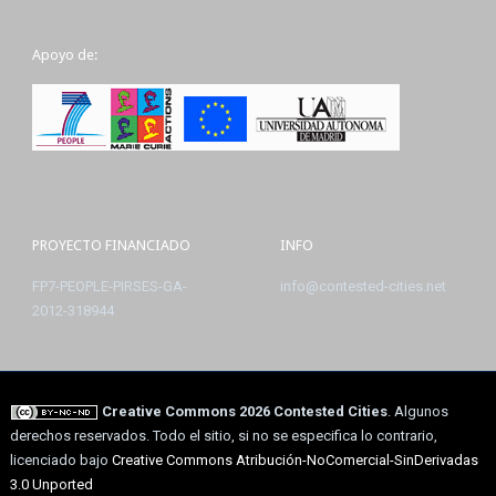
Apoyo de:
PROYECTO FINANCIADO
INFO
FP7-PEOPLE-PIRSES-GA-
info@contested-cities.net
2012-318944
Creative Commons 2026 Contested Cities
. Algunos
derechos reservados. Todo el sitio, si no se especifica lo contrario,
licenciado bajo
Creative Commons Atribución-NoComercial-SinDerivadas
3.0 Unported