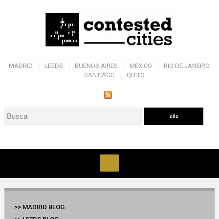
MADRID
LEEDS
BUENOS AIRES
MEXICO
RIO DE JANEIRO
SANTIAGO
QUITO
>> MADRID BLOG