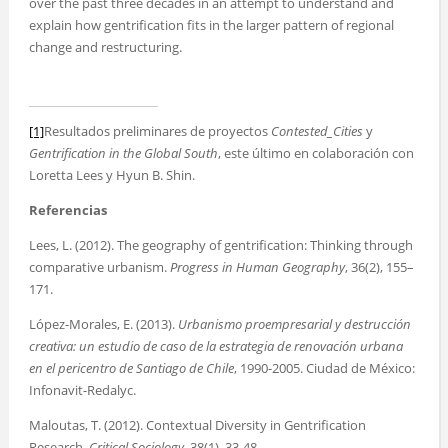
over the past three decades in an attempt to understand and
explain how gentrification fits in the larger pattern of regional
change and restructuring.
[1]
Resultados preliminares de proyectos
Contested_Cities
y
Gentrification in the Global South
, este último en colaboración con
Loretta Lees y Hyun B. Shin.
Referencias
Lees, L. (2012). The geography of gentrification: Thinking through
comparative urbanism.
Progress in Human Geography
, 36(2), 155–
171.
López-Morales, E. (2013).
Urbanismo proempresarial y destrucción
creativa: un estudio de caso de la estrategia de renovación urbana
en el pericentro de Santiago de Chile
, 1990-2005. Ciudad de México:
Infonavit-Redalyc.
Maloutas, T. (2012). Contextual Diversity in Gentrification
Research.
Critical Sociology
, 38(1), 33-48.