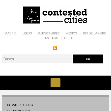
MADRID
LEEDS
BUENOS AIRES
MEXICO
RIO DE JANEIRO
SANTIAGO
QUITO
>> MADRID BLOG