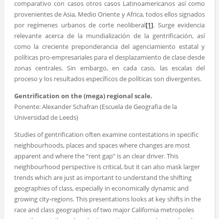
comparativo con casos otros casos Latinoamericanos así como
provenientes de Asia, Medio Oriente y Africa, todos ellos signados
por regímenes urbanos de corte neoliberal
[1]
. Surge evidencia
relevante acerca de la mundialización de la gentrificación, así
como la creciente preponderancia del agenciamiento estatal y
políticas pro-empresariales para el desplazamiento de clase desde
zonas centrales. Sin embargo, en cada caso, las escalas del
proceso y los resultados específicos de políticas son divergentes.
Gentrification on the (mega) regional scale.
Ponente: Alexander Schafran (Escuela de Geografia de la
Universidad de Leeds)
Studies of gentrification often examine contestations in specific
neighbourhoods, places and spaces where changes are most
apparent and where the “rent gap” is an clear driver. This
neighbourhood perspective is critical, but it can also mask larger
trends which are just as important to understand the shifting
geographies of class, especially in economically dynamic and
growing city-regions. This presentations looks at key shifts in the
race and class geographies of two major California metropoles