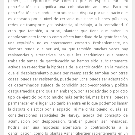
genera, se reproduce ese conflicto por el espacio. Para mi
gentrificación no significa una cohabitación amistosa. Para mi
gentrificación es cuando se produce una disputa por un espacio que
es deseado por el nivel de cercanía que tiene a bienes públicos,
redes de transporte y subsistencia, al trabajo, a la centralidad. Y
creo que también, a priori, plantear que tiene que haber un
desplazamiento forzoso como efecto inmediato de la gentrificación,
una expulsión, no es enteramente correcto. Probablemente, no
siempre tenga que ser así, ya que también muchas veces hay
resistencias y alternativas.Creo que los académicos que hemos
trabajado temas de gentrificación no hemos sido suficientemente
activos en re-teorizar la hipótesis de la gentrificación, en la medida
que el desplazamiento puede ser reemplazado también por otras
cosas: puede ser resistencia, puede ser lucha, puede ser adaptación
de determinados sujetos de condición socio-económica y política
desguarnecida; pero que sin embargo, por asociatividad o por otro
tipo de ejercicio político mucho más territorial, más barrial, pueden
permanecer en el lugar. Eso también entra en lo que podemos llamar
la disputa dialéctica por el espacio. Tú me dirás: bueno, quizás las
consideraciones espaciales de Harvey, acerca del concepto de
acumulación por desposesión, también pueden ser revisadas.
Podría ser una hipótesis alternativa o contradictoria a la
gentrificación, como lo plantea Asher Ghertner recientemente en un