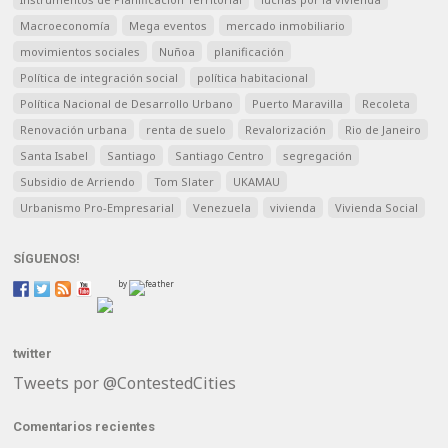
Macroeconomía
Mega eventos
mercado inmobiliario
movimientos sociales
Nuñoa
planificación
Política de integración social
política habitacional
Política Nacional de Desarrollo Urbano
Puerto Maravilla
Recoleta
Renovación urbana
renta de suelo
Revalorización
Rio de Janeiro
Santa Isabel
Santiago
Santiago Centro
segregación
Subsidio de Arriendo
Tom Slater
UKAMAU
Urbanismo Pro-Empresarial
Venezuela
vivienda
Vivienda Social
SÍGUENOS!
by
twitter
Tweets por @ContestedCities
Comentarios recientes