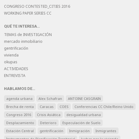
CONGRESO CONTESTED_CITIES 2016
WORKING PAPER SERIES CC
QUÉ TE INTERESA…
TEMAS de INVESTIGACIÓN
mercado inmobiliario
gentrificación
vivienda
okupas
ACTIVIDADES
ENTREVISTA
HABLAMOS DE…
agenda urbana
Alex Schafran
ANTOINE CASGRAIN
Brecha de renta
Caracas
COES
Conferencias CC Chile/Reino Unido
Congreso 2016
Crisis Asiática
desigualdad urbana
Desplazamiento
Deterioro
Especulación de Suelo
Estación Central
gentrificación
Inmigración
Inmigrantes
Instrumentos de Planificación Territorial
luchas por la vivienda