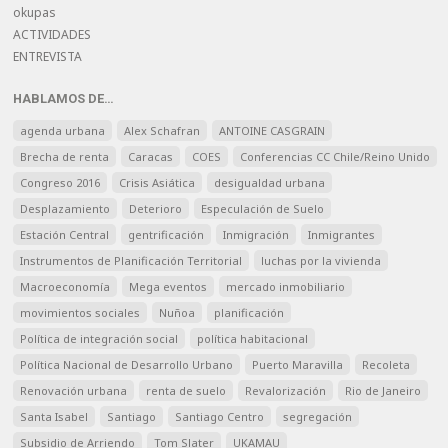
okupas
ACTIVIDADES
ENTREVISTA
HABLAMOS DE…
agenda urbana
Alex Schafran
ANTOINE CASGRAIN
Brecha de renta
Caracas
COES
Conferencias CC Chile/Reino Unido
Congreso 2016
Crisis Asiática
desigualdad urbana
Desplazamiento
Deterioro
Especulación de Suelo
Estación Central
gentrificación
Inmigración
Inmigrantes
Instrumentos de Planificación Territorial
luchas por la vivienda
Macroeconomía
Mega eventos
mercado inmobiliario
movimientos sociales
Nuñoa
planificación
Política de integración social
política habitacional
Política Nacional de Desarrollo Urbano
Puerto Maravilla
Recoleta
Renovación urbana
renta de suelo
Revalorización
Rio de Janeiro
Santa Isabel
Santiago
Santiago Centro
segregación
Subsidio de Arriendo
Tom Slater
UKAMAU