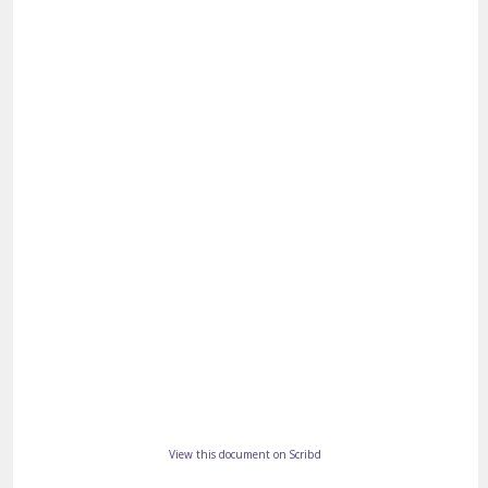
View this document on Scribd
____________________________________