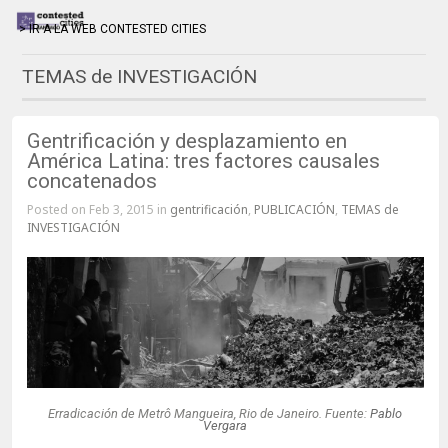
> IR A LA WEB CONTESTED CITIES
TEMAS de INVESTIGACIÓN
Gentrificación y desplazamiento en
América Latina: tres factores causales
concatenados
Posted on Feb 3, 2015 in
gentrificación
,
PUBLICACIÓN
,
TEMAS de
INVESTIGACIÓN
Erradicación de Metrô Mangueira, Rio de Janeiro. Fuente:
Pablo
Vergara