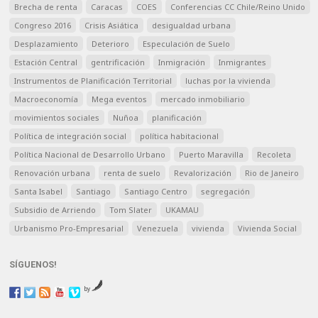
Brecha de renta
Caracas
COES
Conferencias CC Chile/Reino Unido
Congreso 2016
Crisis Asiática
desigualdad urbana
Desplazamiento
Deterioro
Especulación de Suelo
Estación Central
gentrificación
Inmigración
Inmigrantes
Instrumentos de Planificación Territorial
luchas por la vivienda
Macroeconomía
Mega eventos
mercado inmobiliario
movimientos sociales
Nuñoa
planificación
Política de integración social
política habitacional
Política Nacional de Desarrollo Urbano
Puerto Maravilla
Recoleta
Renovación urbana
renta de suelo
Revalorización
Rio de Janeiro
Santa Isabel
Santiago
Santiago Centro
segregación
Subsidio de Arriendo
Tom Slater
UKAMAU
Urbanismo Pro-Empresarial
Venezuela
vivienda
Vivienda Social
SÍGUENOS!
by