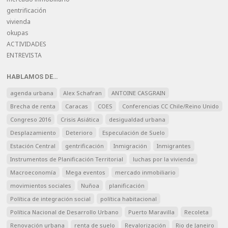
gentrificación
vivienda
okupas
ACTIVIDADES
ENTREVISTA
HABLAMOS DE…
agenda urbana
Alex Schafran
ANTOINE CASGRAIN
Brecha de renta
Caracas
COES
Conferencias CC Chile/Reino Unido
Congreso 2016
Crisis Asiática
desigualdad urbana
Desplazamiento
Deterioro
Especulación de Suelo
Estación Central
gentrificación
Inmigración
Inmigrantes
Instrumentos de Planificación Territorial
luchas por la vivienda
Macroeconomía
Mega eventos
mercado inmobiliario
movimientos sociales
Nuñoa
planificación
Política de integración social
política habitacional
Política Nacional de Desarrollo Urbano
Puerto Maravilla
Recoleta
Renovación urbana
renta de suelo
Revalorización
Rio de Janeiro