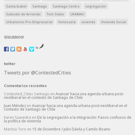
Santa Isabel
Santiago
Santiago Centro
segregación
Subsidio de Arriendo
Tom Slater
UKAMAU
Urbanismo Pro-Empresarial
Venezuela
vivienda
Vivienda Social
SÍGUENOS!
by
twitter
Tweets por @ContestedCities
Comentarios recientes
Contested_Cities Santiago
en
Avanzar hacia una agenda urbana post-
neoliberal en el contexto de Santiago de Chile
Juan Méndez
en
Avanzar hacia una agenda urbana post-neoliberal en el
contexto de Santiago de Chile
Karen Saavedra
en
De la segregación a la integración: Pasos confusos de
la política de vivienda
Maritza Toro
en
15 de Diciembre / Julio Dávila y Camilo Boano