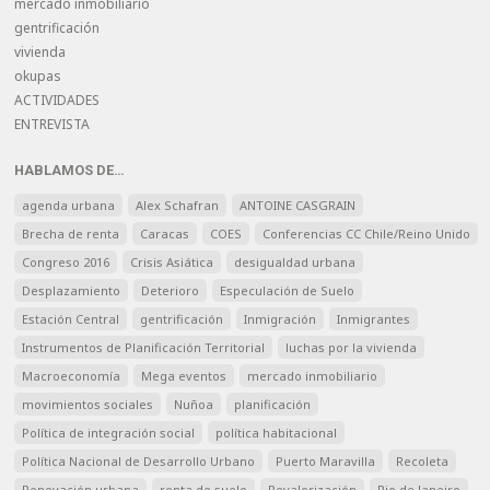
mercado inmobiliario
gentrificación
vivienda
okupas
ACTIVIDADES
ENTREVISTA
HABLAMOS DE…
agenda urbana
Alex Schafran
ANTOINE CASGRAIN
Brecha de renta
Caracas
COES
Conferencias CC Chile/Reino Unido
Congreso 2016
Crisis Asiática
desigualdad urbana
Desplazamiento
Deterioro
Especulación de Suelo
Estación Central
gentrificación
Inmigración
Inmigrantes
Instrumentos de Planificación Territorial
luchas por la vivienda
Macroeconomía
Mega eventos
mercado inmobiliario
movimientos sociales
Nuñoa
planificación
Política de integración social
política habitacional
Política Nacional de Desarrollo Urbano
Puerto Maravilla
Recoleta
Renovación urbana
renta de suelo
Revalorización
Rio de Janeiro