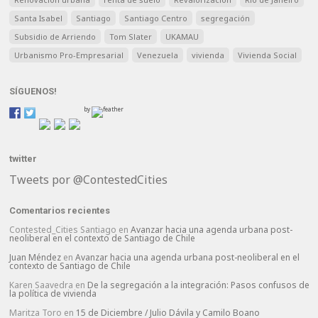
Santa Isabel
Santiago
Santiago Centro
segregación
Subsidio de Arriendo
Tom Slater
UKAMAU
Urbanismo Pro-Empresarial
Venezuela
vivienda
Vivienda Social
SÍGUENOS!
by
twitter
Tweets por @ContestedCities
Comentarios recientes
Contested_Cities Santiago
en
Avanzar hacia una agenda urbana post-
neoliberal en el contexto de Santiago de Chile
Juan Méndez
en
Avanzar hacia una agenda urbana post-neoliberal en el
contexto de Santiago de Chile
Karen Saavedra
en
De la segregación a la integración: Pasos confusos de
la política de vivienda
Maritza Toro
en
15 de Diciembre / Julio Dávila y Camilo Boano