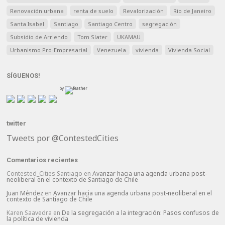
Renovación urbana
renta de suelo
Revalorización
Rio de Janeiro
Santa Isabel
Santiago
Santiago Centro
segregación
Subsidio de Arriendo
Tom Slater
UKAMAU
Urbanismo Pro-Empresarial
Venezuela
vivienda
Vivienda Social
SÍGUENOS!
by
twitter
Tweets por @ContestedCities
Comentarios recientes
Contested_Cities Santiago
en
Avanzar hacia una agenda urbana post-
neoliberal en el contexto de Santiago de Chile
Juan Méndez
en
Avanzar hacia una agenda urbana post-neoliberal en el
contexto de Santiago de Chile
Karen Saavedra
en
De la segregación a la integración: Pasos confusos de
la política de vivienda