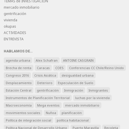
TEMAS de INVESTIGACIÓN
mercado inmobiliario
gentrificación
vivienda
okupas
ACTIVIDADES
ENTREVISTA
HABLAMOS DE…
agenda urbana
Alex Schafran
ANTOINE CASGRAIN
Brecha de renta
Caracas
COES
Conferencias CC Chile/Reino Unido
Congreso 2016
Crisis Asiática
desigualdad urbana
Desplazamiento
Deterioro
Especulación de Suelo
Estación Central
gentrificación
Inmigración
Inmigrantes
Instrumentos de Planificación Territorial
luchas por la vivienda
Macroeconomía
Mega eventos
mercado inmobiliario
movimientos sociales
Nuñoa
planificación
Política de integración social
política habitacional
Política Nacional de Desarrollo Urbano
Puerto Maravilla
Recoleta