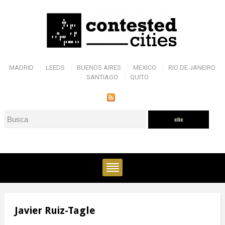
MADRID
LEEDS
BUENOS AIRES
MEXICO
RIO DE JANEIRO
SANTIAGO
QUITO
Javier Ruiz-Tagle