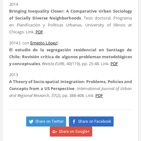
2014
Bringing Inequality Closer: A Comparative Urban Sociology
of Socially Diverse Neighborhoods
. Tesis doctoral, Programa
en Planificación y Políticas Urbanas, University of Illinois at
Chicago. Link.
PDF
2014 [- con
Ernesto López
]
El estudio de la segregación residencial en Santiago de
Chile: Revisión crítica de algunos problemas metodológicos
y conceptuales
.
Revista EURE,
40(119), pp. 25-48. Link.
PDF
2013
A Theory of Socio-spatial Integration: Problems, Policies and
Concepts from a US Perspective
.
International Journal of Urban
and Regional Research,
37(2), pp. 388-408. Link.
PDF
Share on Twitter
Share on Facebook
Share on Google+