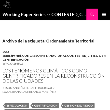
Buscar
Working Paper Series -> CONTESTED_CITIES
SALTAR
MENÚ
AL
PRINCI
CONTENIDO
Archivo de la etiqueta: Ordenamiento Territorial
2016
SERIE (IV-4B). CONGRESO INTERNACIONAL CONTESTED_CITIES, EJE 4:
GENTRIFICACIÓN
WPCC-164519
LOS FENÓMENOS CLIMÁTICOS COMO
GENTRIFICADORES EN LA RECONSTRUCCIÓN
DE LAS CIUDADES
JEISON ANDRÉS HINCAPIE RODRIGUEZ
LUZ ADRIANA CASTIBLANCO MARTÍNEZ
ESPECULACIÓN
GENTRIFICACIÓN
GESTIÓN DEL RIESGO