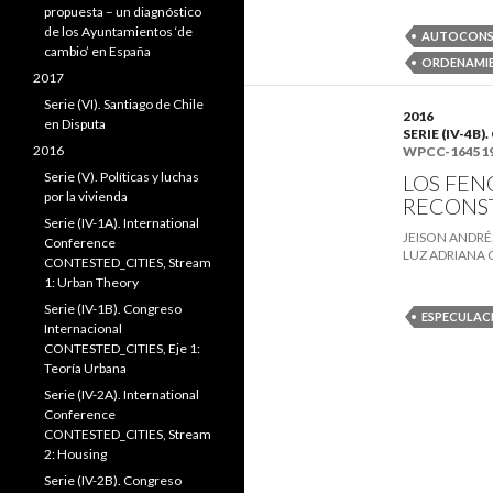
propuesta – un diagnóstico
de los Ayuntamientos ‘de
AUTOCONS
cambio’ en España
ORDENAMIE
2017
Serie (VI). Santiago de Chile
2016
en Disputa
SERIE (IV-4
2016
WPCC-16451
Serie (V). Políticas y luchas
LOS FEN
por la vivienda
RECONST
Serie (IV-1A). International
JEISON ANDRÉ
Conference
LUZ ADRIANA
CONTESTED_CITIES, Stream
1: Urban Theory
Serie (IV-1B). Congreso
ESPECULAC
Internacional
CONTESTED_CITIES, Eje 1:
Teoría Urbana
Serie (IV-2A). International
Conference
CONTESTED_CITIES, Stream
2: Housing
Serie (IV-2B). Congreso