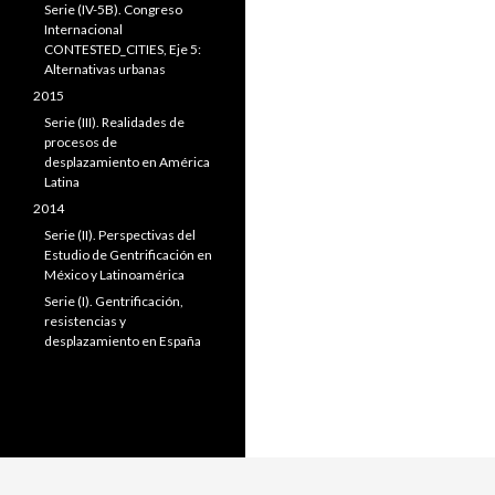
Serie (IV-5B). Congreso
Internacional
CONTESTED_CITIES, Eje 5:
Alternativas urbanas
2015
Serie (III). Realidades de
procesos de
desplazamiento en América
Latina
2014
Serie (II). Perspectivas del
Estudio de Gentrificación en
México y Latinoamérica
Serie (I). Gentrificación,
resistencias y
desplazamiento en España