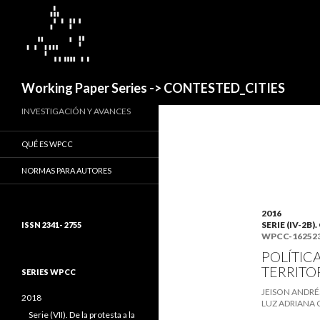
Buscar
Working Paper Series -> CONTESTED_CITIES
INVESTIGACIÓN Y AVANCES
QUÉ ES WPCC
NORMAS PARA AUTORES
2016
SERIE (IV-2B
ISSN 2341- 2755
WPCC-16252
POLÍTIC
TERRITO
SERIES WPCC
JEISON ANDRÉ
2018
LUZ ADRIANA
Serie (VII). De la protesta a la