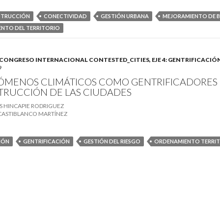
TRUCCIÓN
CONECTIVIDAD
GESTIÓN URBANA
MEJORAMIENTO DE B
NTO DEL TERRITORIO
B). CONGRESO INTERNACIONAL CONTESTED_CITIES, EJE 4: GENTRIFICACIÓ
9
ÓMENOS CLIMÁTICOS COMO GENTRIFICADORES 
RUCCIÓN DE LAS CIUDADES
S HINCAPIE RODRIGUEZ
 CASTIBLANCO MARTÍNEZ
IÓN
GENTRIFICACIÓN
GESTIÓN DEL RIESGO
ORDENAMIENTO TERRIT