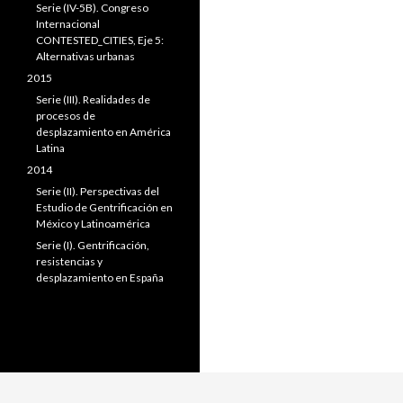
Serie (IV-5B). Congreso
Internacional
CONTESTED_CITIES, Eje 5:
Alternativas urbanas
2015
Serie (III). Realidades de
procesos de
desplazamiento en América
Latina
2014
Serie (II). Perspectivas del
Estudio de Gentrificación en
México y Latinoamérica
Serie (I). Gentrificación,
resistencias y
desplazamiento en España