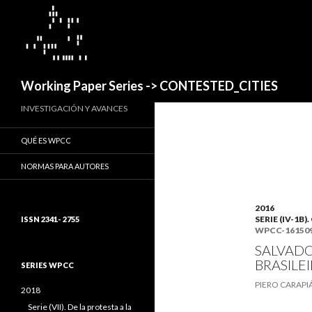
Buscar
Working Paper Series -> CONTESTED_CITIES
INVESTIGACIÓN Y AVANCES
QUÉ ES WPCC
NORMAS PARA AUTORES
2016
SERIE (IV-1
ISSN 2341- 2755
WPCC-16150
SALVADO
BRASILE
SERIES WPCC
PIERO CARAPIÁ
2018
Serie (VII). De la protesta a la