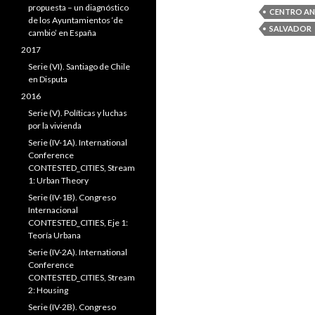
propuesta – un diagnóstico
CENTRO AN
de los Ayuntamientos ‘de
SALVADOR
cambio’ en España
2017
Serie (VI). Santiago de Chile
en Disputa
2016
Serie (V). Políticas y luchas
por la vivienda
Serie (IV-1A). International
Conference
CONTESTED_CITIES, Stream
1: Urban Theory
Serie (IV-1B). Congreso
Internacional
CONTESTED_CITIES, Eje 1:
Teoría Urbana
Serie (IV-2A). International
Conference
CONTESTED_CITIES, Stream
2: Housing
Serie (IV-2B). Congreso