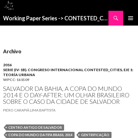
Buscar
Working Paper Series -> CONTESTED_CITIES
SALTAR
MENÚ
AL
PRINCI
CONTENIDO
Archivo
2016
SERIE (IV-1B). CONGRESO INTERNACIONAL CONTESTED_CITIES, EJE 1:
TEORÍA URBANA
WPCC-161509
SALVADOR DA BAHIA, A COPA DO MUNDO
2014 E O DAY-AFTER: UM OLHAR BRASILEIRO
SOBRE O CASO DA CIDADE DE SALVADOR
PIERO CARAPIÁ LIMA BAPTISTA
CENTRO ANTIGO DE SALVADOR
COPA DO MUNDO DA FIFA BRASIL 2014
GENTRIFICAÇÃO