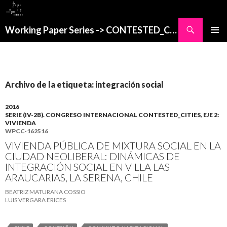
Buscar
Working Paper Series -> CONTESTED_CITIES
SALTAR
MENÚ
AL
PRINCI
CONTENIDO
Archivo de la etiqueta: integración social
2016
SERIE (IV-2B). CONGRESO INTERNACIONAL CONTESTED_CITIES, EJE 2:
VIVIENDA
WPCC-162516
VIVIENDA PÚBLICA DE MIXTURA SOCIAL EN LA
CIUDAD NEOLIBERAL: DINÁMICAS DE
INTEGRACIÓN SOCIAL EN VILLA LAS
ARAUCARIAS, LA SERENA, CHILE
BEATRIZ MATURANA COSSIO
LUIS VERGARA ERICES