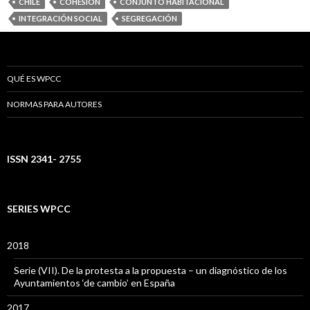
CHILE
COHESIÓN
CONJUNTO HABITACIONAL
INTEGRACIÓN SOCIAL
SEGREGACIÓN
QUÉ ES WPCC
NORMAS PARA AUTORES
ISSN 2341- 2755
SERIES WPCC
2018
Serie (VII). De la protesta a la propuesta – un diagnóstico de los
Ayuntamientos ‘de cambio’ en España
2017