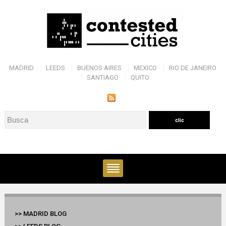
MADRID
LEEDS
BUENOS AIRES
MEXICO
RIO DE JANEIRO
SANTIAGO
QUITO
>> MADRID BLOG