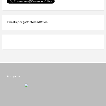
Tweets por @ContestedCities
Apoyo de: