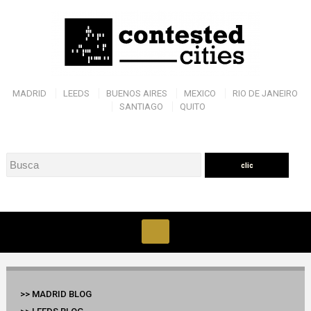
MADRID
LEEDS
BUENOS AIRES
MEXICO
RIO DE JANEIRO
SANTIAGO
QUITO
>> MADRID BLOG