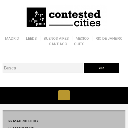
MADRID
LEEDS
BUENOS AIRES
MEXICO
RIO DE JANEIRO
SANTIAGO
QUITO
>> MADRID BLOG