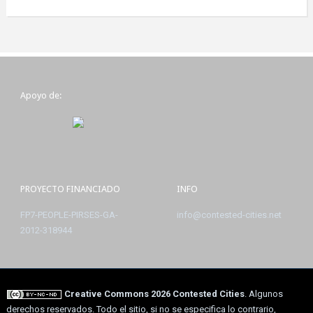
Apoyo de:
PROYECTO FINANCIADO
INFO
FP7-PEOPLE-PIRSES-GA-
info@contested-cities.net
2012-318944
Creative Commons 2026 Contested Cities
. Algunos
derechos reservados. Todo el sitio, si no se especifica lo contrario,