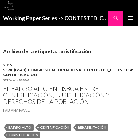
Buscar
Working Paper Series -> CONTESTED_CITIES
SALTAR
MENÚ
AL
PRINCI
CONTENIDO
Archivo de la etiqueta: turistificación
2016
SERIE (IV-4B). CONGRESO INTERNACIONAL CONTESTED_CITIES, EJE 4:
GENTRIFICACIÓN
WPCC-164508
EL BAIRRO ALTO EN LISBOA ENTRE
GENTRIFICACIÓN, TURISTIFICACIÓN Y
DERECHOS DE LA POBLACIÓN
FABIANA PAVEL
BAIRRO ALTO
GENTRIFICACIÓN
REHABILITACIÓN
TURISTIFICACIÓN