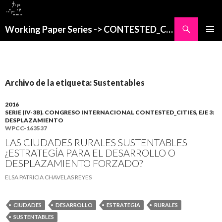
Buscar
Working Paper Series -> CONTESTED_CITIES
SALTAR
MENÚ
AL
PRINCI
CONTENIDO
Archivo de la etiqueta: Sustentables
2016
SERIE (IV-3B). CONGRESO INTERNACIONAL CONTESTED_CITIES, EJE 3:
DESPLAZAMIENTO
WPCC-163537
LAS CIUDADES RURALES SUSTENTABLES
¿ESTRATEGÍA PARA EL DESARROLLO O
DESPLAZAMIENTO FORZADO?
ELSA PATRICIA CHAVELAS REYES
CIUDADES
DESARROLLO
ESTRATEGIA
RURALES
SUSTENTABLES