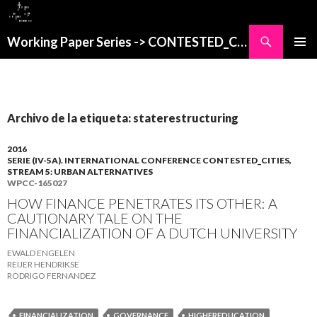
Buscar
Working Paper Series -> CONTESTED_CITIES
SALTAR
MENÚ
AL
PRINCI
CONTENIDO
Archivo de la etiqueta: staterestructuring
2016
SERIE (IV-5A). INTERNATIONAL CONFERENCE CONTESTED_CITIES,
STREAM 5: URBAN ALTERNATIVES
WPCC-165027
HOW FINANCE PENETRATES ITS OTHER: A
CAUTIONARY TALE ON THE
FINANCIALIZATION OF A DUTCH UNIVERSITY
EWALD ENGELEN
REIJER HENDRIKSE
RODRIGO FERNANDEZ
FINANCIALIZATION
GOVERNANCE
HIGHEREDUCATION