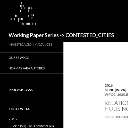
Buscar
Working Paper Series -> CONTESTED_CITIES
INVESTIGACIÓN Y AVANCES
QUÉ ES WPCC
NORMAS PARA AUTORES
2016
SERIE (IV-2
ISSN 2341- 2755
WPCC-16201
RELATIO
HOUSING
SERIES WPCC
CHRISTIAN SMI
2018
Serie (VII). De la protesta a la