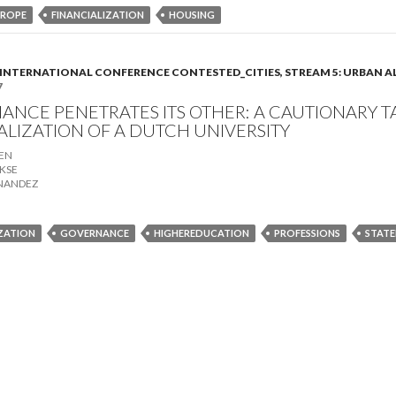
UROPE
FINANCIALIZATION
HOUSING
A). INTERNATIONAL CONFERENCE CONTESTED_CITIES, STREAM 5: URBAN 
7
ANCE PENETRATES ITS OTHER: A CAUTIONARY T
ALIZATION OF A DUTCH UNIVERSITY
EN
IKSE
NANDEZ
IZATION
GOVERNANCE
HIGHEREDUCATION
PROFESSIONS
STAT