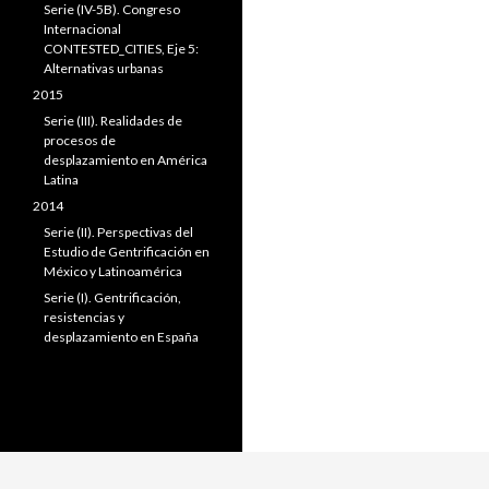
Serie (IV-5B). Congreso
Internacional
CONTESTED_CITIES, Eje 5:
Alternativas urbanas
2015
Serie (III). Realidades de
procesos de
desplazamiento en América
Latina
2014
Serie (II). Perspectivas del
Estudio de Gentrificación en
México y Latinoamérica
Serie (I). Gentrificación,
resistencias y
desplazamiento en España