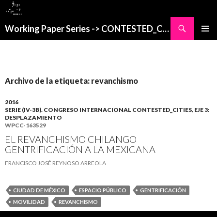
Buscar
Working Paper Series -> CONTESTED_CITIES
SALTAR
MENÚ
AL
PRINCI
CONTENIDO
Archivo de la etiqueta: revanchismo
2016
SERIE (IV-3B). CONGRESO INTERNACIONAL CONTESTED_CITIES, EJE 3:
DESPLAZAMIENTO
WPCC-163529
EL REVANCHISMO CHILANGO
GENTRIFICACIÓN A LA MEXICANA
FRANCISCO JOSÉ REYNOSO ARREOLA
CIUDAD DE MÉXICO
ESPACIO PÚBLICO
GENTRIFICACIÓN
MOVILIDAD
REVANCHISMO