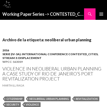
Buscar
Working Paper Series -> CONTESTED_CITIES
SALTAR
MENÚ
AL
PRINCI
CONTENIDO
Archivo de la etiqueta: neoliberal urban planning
2016
SERIE (IV-3A). INTERNATIONAL CONFERENCE CONTESTED_CITIES,
STREAM 3: DISPLACEMENT
WPCC-163019
VIOLENCE IN NEOLIBERAL URBAN PLANNING
A CASE STUDY OF RIO DE JANEIRO’S PORT
REVITALIZATION PROJECT
MARTA ILL RAGA
CITIZENSHIP
NEOLIBERAL URBAN PLANNING
REVITALIZATION
SECURITY
VIOLENCE