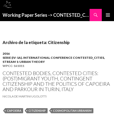
Buscar
Working Paper Series -> CONTESTED_CITIES
SALTAR
MENÚ
AL
PRINCI
CONTENIDO
Archivo de la etiqueta: Citizenship
2016
SERIE (IV-1A). INTERNATIONAL CONFERENCE CONTESTED_CITIES,
STREAM 1: URBAN THEORY
WPCC-161011
CONTESTED BODIES, CONTESTED CITIES:
(POST)MIGRANT YOUTH, CONTINGENT
CITIZENSHIP AND THE POLITICS OF CAPOEIRA
AND PARKOUR IN TURIN, ITALY
NICOLA DE MARTINI UGOLOTTI
CAPOEIRA
CITIZENSHIP
COSMOPOLITAN URBANISM