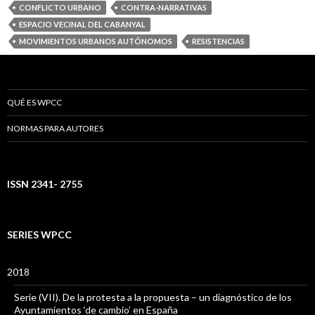
CONFLICTO URBANO
CONTRA-NARRATIVAS
ESPACIO VECINAL DEL CABANYAL
MOVIMIENTOS URBANOS AUTÓNOMOS
RESISTENCIAS
QUÉ ES WPCC
NORMAS PARA AUTORES
ISSN 2341- 2755
SERIES WPCC
2018
Serie (VII). De la protesta a la propuesta – un diagnóstico de los
Ayuntamientos ‘de cambio’ en España