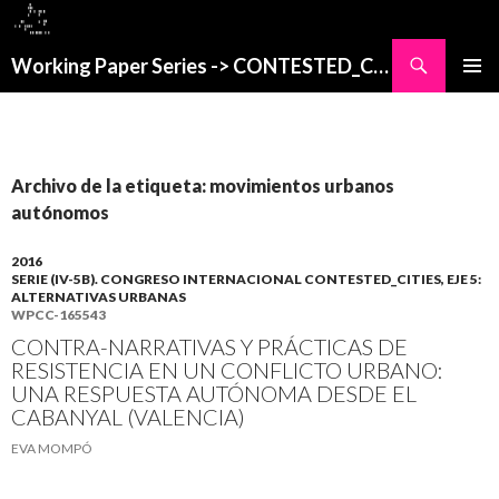
Buscar
Working Paper Series -> CONTESTED_CITIES
SALTAR
MENÚ
AL
PRINCI
CONTENIDO
Archivo de la etiqueta: movimientos urbanos
autónomos
2016
SERIE (IV-5B). CONGRESO INTERNACIONAL CONTESTED_CITIES, EJE 5:
ALTERNATIVAS URBANAS
WPCC-165543
CONTRA-NARRATIVAS Y PRÁCTICAS DE
RESISTENCIA EN UN CONFLICTO URBANO:
UNA RESPUESTA AUTÓNOMA DESDE EL
CABANYAL (VALENCIA)
EVA MOMPÓ