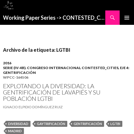
Buscar
Working Paper Series -> CONTESTED_CITIES
SALTAR
MENÚ
AL
PRINCI
CONTENIDO
Archivo de la etiqueta: LGTBI
2016
SERIE (IV-4B). CONGRESO INTERNACIONAL CONTESTED_CITIES, EJE 4:
GENTRIFICACIÓN
WPCC-164506
EXPLOTANDO LA DIVERSIDAD: LA
GENTRIFICACIÓN DE LAVAPIÉS Y SU
POBLACIÓN LGTBI
IGNACIO ELPIDIO DOMÍNGUEZ RUIZ
DIVERSIDAD
GAYTRIFICACIÓN
GENTRIFICACIÓN
LGTBI
MADRID