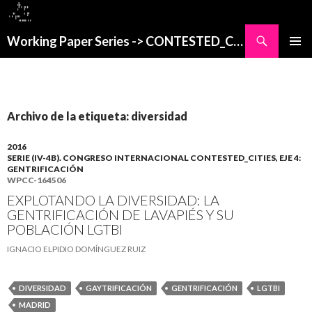
Buscar
Working Paper Series -> CONTESTED_CITIES
SALTAR
MENÚ
AL
PRINCI
CONTENIDO
Archivo de la etiqueta: diversidad
2016
SERIE (IV-4B). CONGRESO INTERNACIONAL CONTESTED_CITIES, EJE 4:
GENTRIFICACIÓN
WPCC-164506
EXPLOTANDO LA DIVERSIDAD: LA
GENTRIFICACIÓN DE LAVAPIÉS Y SU
POBLACIÓN LGTBI
IGNACIO ELPIDIO DOMÍNGUEZ RUIZ
DIVERSIDAD
GAYTRIFICACIÓN
GENTRIFICACIÓN
LGTBI
MADRID