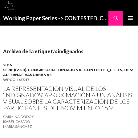
Buscar
Working Paper Series -> CONTESTED_CITIES
SALTAR
MENÚ
AL
PRINCI
CONTENIDO
Archivo de la etiqueta: indignados
2016
SERIE (IV-5B). CONGRESO INTERNACIONAL CONTESTED_CITIES, EJE 5:
ALTERNATIVAS URBANAS
WPCC-165517
LA REPRESENTACIÓN VISUAL DE LOS
‘INDIGNADOS’ APROXIMACIÓN A UN ANÁLISIS
VISUAL SOBRE LA CARACTERIZACIÓN DE LOS
PARTICIPANTES DEL MOVIMIENTO 15M
CARMINA GODOY
ISABEL CASADO
MARÍA SÁNCHEZ