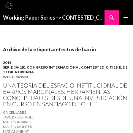
Buscar
Working Paper Series -> CONTESTED_CITIES
SALTAR
MENÚ
AL
PRINCI
CONTENIDO
Archivo de la etiqueta: efectos de barrio
2016
SERIE (IV-1B). CONGRESO INTERNACIONAL CONTESTED_CITIES, EJE 1:
TEORÍA URBANA
WPCC-161524
UNA TEORÍA DEL ESPACIO INSTITUCIONAL DE
BARRIOS MARGINALES: HERRAMIENTAS
CONCEPTUALES DESDE UNA INVESTIGACIÓN
EN CURSO EN SANTIAGO DE CHILE
GRICEL LABBÉ
JAVIER RUIZ-TAGLE
MARTÍN ALVAREZ
MARTÍN MONTES
MATÍAS ANINAT