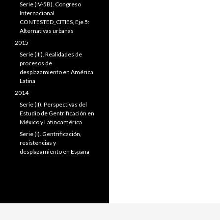
Serie (IV-5B). Congreso
Internacional
CONTESTED_CITIES, Eje 5:
Alternativas urbanas
2015
Serie (III). Realidades de
procesos de
desplazamiento en América
Latina
2014
Serie (II). Perspectivas del
Estudio de Gentrificación en
México y Latinoamérica
Serie (I). Gentrificación,
resistencias y
desplazamiento en España