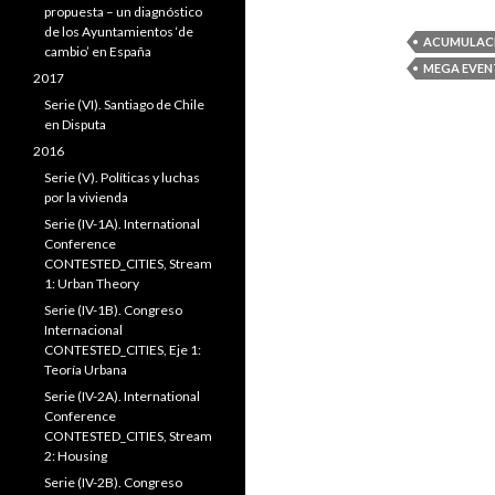
propuesta – un diagnóstico
de los Ayuntamientos ‘de
ACUMULACI
cambio’ en España
MEGA EVEN
2017
Serie (VI). Santiago de Chile
en Disputa
2016
Serie (V). Políticas y luchas
por la vivienda
Serie (IV-1A). International
Conference
CONTESTED_CITIES, Stream
1: Urban Theory
Serie (IV-1B). Congreso
Internacional
CONTESTED_CITIES, Eje 1:
Teoría Urbana
Serie (IV-2A). International
Conference
CONTESTED_CITIES, Stream
2: Housing
Serie (IV-2B). Congreso