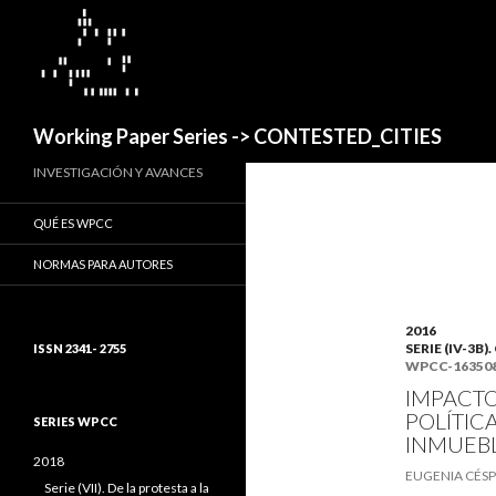
Buscar
Working Paper Series -> CONTESTED_CITIES
INVESTIGACIÓN Y AVANCES
QUÉ ES WPCC
NORMAS PARA AUTORES
2016
SERIE (IV-3
ISSN 2341- 2755
WPCC-16350
IMPACTO
POLÍTIC
SERIES WPCC
INMUEB
2018
EUGENIA CÉSP
Serie (VII). De la protesta a la