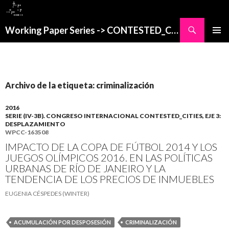
Buscar
Working Paper Series -> CONTESTED_CITIES
SALTAR
MENÚ
AL
PRINCI
CONTENIDO
Archivo de la etiqueta: criminalización
2016
SERIE (IV-3B). CONGRESO INTERNACIONAL CONTESTED_CITIES, EJE 3:
DESPLAZAMIENTO
WPCC-163508
IMPACTO DE LA COPA DE FÚTBOL 2014 Y LOS
JUEGOS OLÍMPICOS 2016. EN LAS POLÍTICAS
URBANAS DE RÍO DE JANEIRO Y LA
TENDENCIA DE LOS PRECIOS DE INMUEBLES
EUGENIA CÉSPEDES (WINTER)
ACUMULACIÓN POR DESPOSESIÓN
CRIMINALIZACIÓN