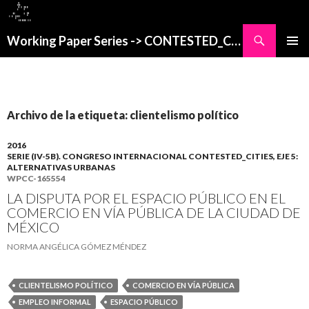
Buscar
Working Paper Series -> CONTESTED_CITIES
SALTAR
MENÚ
AL
PRINCI
CONTENIDO
Archivo de la etiqueta: clientelismo político
2016
SERIE (IV-5B). CONGRESO INTERNACIONAL CONTESTED_CITIES, EJE 5:
ALTERNATIVAS URBANAS
WPCC-165554
LA DISPUTA POR EL ESPACIO PÚBLICO EN EL
COMERCIO EN VÍA PÚBLICA DE LA CIUDAD DE
MÉXICO
NORMA ANGÉLICA GÓMEZ MÉNDEZ
CLIENTELISMO POLÍTICO
COMERCIO EN VÍA PÚBLICA
EMPLEO INFORMAL
ESPACIO PÚBLICO