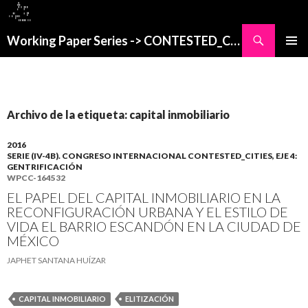
Buscar
Working Paper Series -> CONTESTED_CITIES
SALTAR
MENÚ
AL
PRINCI
CONTENIDO
Archivo de la etiqueta: capital inmobiliario
2016
SERIE (IV-4B). CONGRESO INTERNACIONAL CONTESTED_CITIES, EJE 4:
GENTRIFICACIÓN
WPCC-164532
EL PAPEL DEL CAPITAL INMOBILIARIO EN LA
RECONFIGURACIÓN URBANA Y EL ESTILO DE
VIDA EL BARRIO ESCANDÓN EN LA CIUDAD DE
MÉXICO
JAPHET SANTANA HUÍZAR
CAPITAL INMOBILIARIO
ELITIZACIÓN