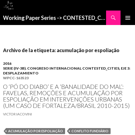
Buscar
Working Paper Series -> CONTESTED_CITIES
SALTAR
MENÚ
AL
PRINCI
CONTENIDO
Archivo de la etiqueta: acumulação por espoliação
2016
SERIE (IV-3B). CONGRESO INTERNACIONAL CONTESTED_CITIES, EJE 3:
DESPLAZAMIENTO
WPCC-163523
O ‘PÓ DO DIABO’ E A ‘BANALIDADE DO MAL’:
FAVELAS, REMOÇÕES E ACUMULAÇÃO POR
ESPOLIAÇÃO EM INTERVENÇÕES URBANAS
(UM CASO DE FORTALEZA/BRASIL 2010-2015)
VICTOR IACOVINI
ACUMULAÇÃO POR ESPOLIAÇÃO
CONFLITO FUNDIÁRIO