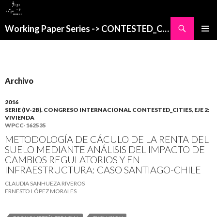
Buscar
Working Paper Series -> CONTESTED_CITIES
SALTAR
MENÚ
AL
PRINCI
CONTENIDO
Archivo
2016
SERIE (IV-2B). CONGRESO INTERNACIONAL CONTESTED_CITIES, EJE 2:
VIVIENDA
WPCC-162535
METODOLOGÍA DE CÁCULO DE LA RENTA DEL
SUELO MEDIANTE ANÁLISIS DEL IMPACTO DE
CAMBIOS REGULATORIOS Y EN
INFRAESTRUCTURA: CASO SANTIAGO-CHILE
CLAUDIA SANHUEZA RIVEROS
ERNESTO LÓPEZ MORALES