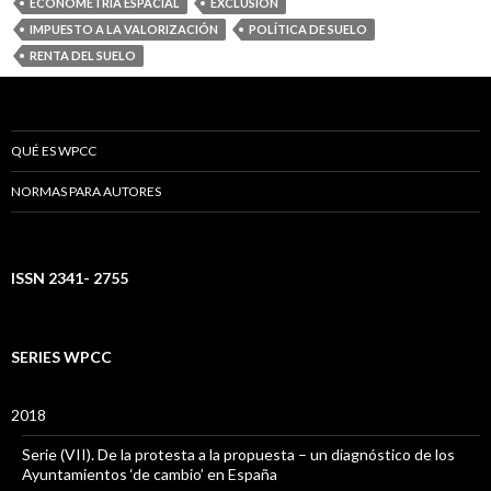
ECONOMETRÍA ESPACIAL
EXCLUSION
IMPUESTO A LA VALORIZACIÓN
POLÍTICA DE SUELO
RENTA DEL SUELO
QUÉ ES WPCC
NORMAS PARA AUTORES
ISSN 2341- 2755
SERIES WPCC
2018
Serie (VII). De la protesta a la propuesta – un diagnóstico de los
Ayuntamientos ‘de cambio’ en España