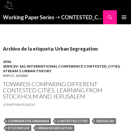
Buscar
Working Paper Series -> CONTESTED_CITIES
SALTAR
MENÚ
AL
PRINCI
CONTENIDO
Archivo de la etiqueta: Urban Segregation
2016
SERIE (IV-1A). INTERNATIONAL CONFERENCE CONTESTED_CITIES,
STREAM 1: URBAN THEORY
WPCC-161004
TOWARDS COMPARING DIFFERENT
CONTESTED CITIES. LEARNING FROM
STOCKHOLM AND JERUSALEM
JONATHAN ROKEM
COMPARATIVE URBANISM
CONTESTED CITIES
JERUSALEM
STOCKHOLM
URBAN SEGREGATION